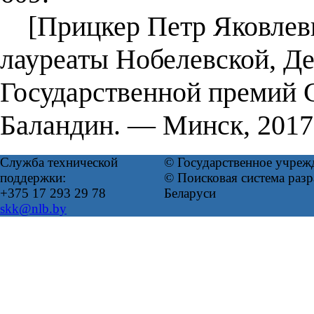
[Прицкер Петр Яковлеви
лауреаты Нобелевской, Д
Государственной премий С
Баландин. — Минск, 2017
Служба технической
© Государственное учреж
поддержки:
© Поисковая система ра
+375 17 293 29 78
Беларуси
skk@nlb.by