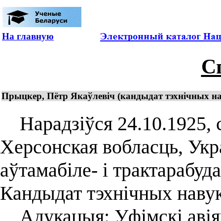
На главную
С
Прыцкер, Пётр Якаўлевіч (кандыдат тэхнічных н
Нарадзіўся 24.10.1925, с
Херсонская вобласць, Укра
аўтамабіле- і трактарабуд
Кандыдат тэхнічных навук
Адукацыя: Уфімскі авіяц