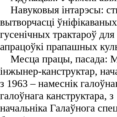
Навуковыя інтарэсы: ств
вытворчасці ўніфікаваных
гусенічных трактароў для
апрацоўкі прапашных куль
Месца працы, пасада: Мін
інжынер-канструктар, нач
з 1963 – намеснік галоўна
галоўнага канструктара, 
начальніка Галаўнога спе