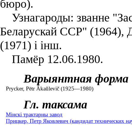
бюро).
Узнагароды: званне "За
Беларускай ССР" (1964),
(1971) і інш.
Памёр 12.06.1980.
Варыянтная форма
Prycker, Pëtr Âkaŭlevič (1925—1980)
Гл. таксама
Мінскі трактарны завод
Прицкер, Петр Яковлевич (кандидат технических н