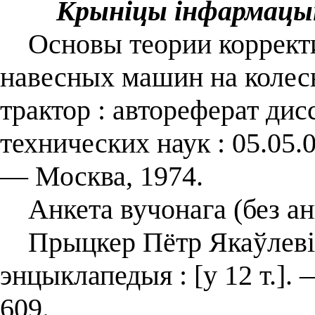
Крыніцы інфармацы
Основы теории корректи
навесных машин на колес
трактор : автореферат дис
технических наук : 05.05.
— Москва, 1974.
Анкета вучонага (без ан
Прыцкер Пётр Якаўлевіч 
энцыклапедыя : [у 12 т.].
609.