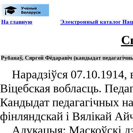
На главную
С
Рубанаў, Сяргей Фёдаравіч (кандыдат педагагічн
Нарадзіўся 07.10.1914, в
Віцебская вобласць. Педаг
Кандыдат педагагічных нав
фінляндскай і Вялікай Ай
Адукацыя: Маскоўскі дз