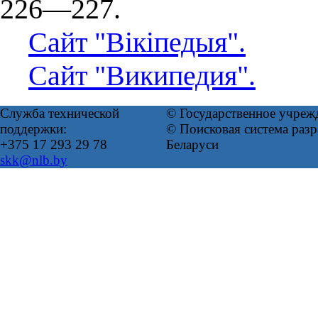
226—227.
Сайт "Вікіпедыя".
Сайт "Википедия".
Служба технической
© Государственное учреж
поддержки:
© Поисковая система ра
+375 17 293 29 78
Беларуси
skk@nlb.by