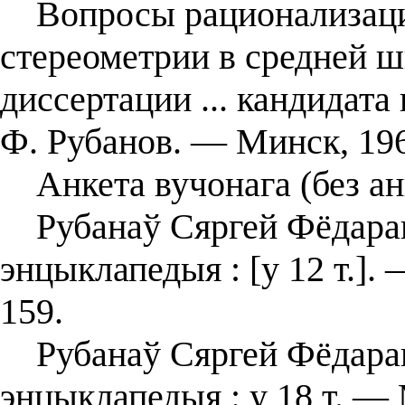
Вопросы рационализации
стереометрии в средней ш
диссертации ... кандидата 
Ф. Рубанов. — Минск, 19
Анкета вучонага (без ан
Рубанаў Сяргей Фёдараві
энцыклапедыя : [у 12 т.].
159.
Рубанаў Сяргей Фёдаравіч
энцыклапедыя : у 18 т. — 