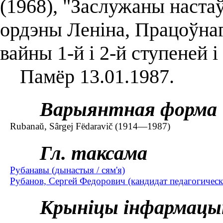
(1968), "Заслужаны наста
ордэны Леніна, Працоўна
вайны 1-й і 2-й ступеней і
Памёр 13.01.1987.
Варыянтная форма
Rubanaŭ, Sârgej Fëdaravič (1914—1987)
Гл. таксама
Рубанавы (дынастыя / сям'я)
Рубанов, Сергей Федорович (кандидат педагогичес
Крыніцы інфармацы