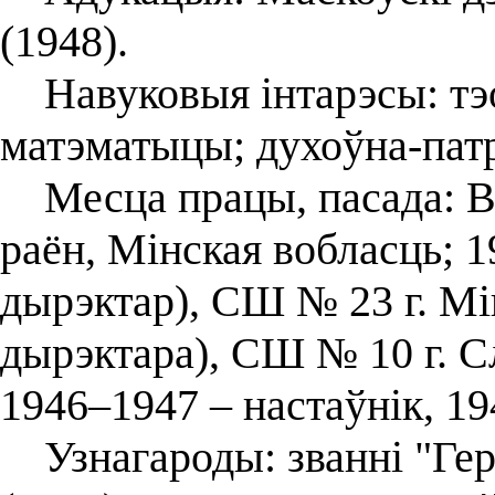
(1948).
Навуковыя інтарэсы: тэо
матэматыцы; духоўна-пат
Месца працы, пасада: Ва
раён, Мінская вобласць; 1
дырэктар), СШ № 23 г. Мі
дырэктара), СШ № 10 г. С
1946–1947 – настаўнік, 19
Узнагароды: званні "Ге