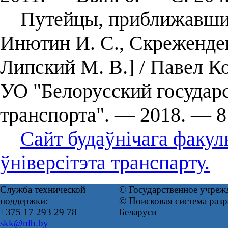
Путейцы, приближавшие П
Инютин И. С., Скрежендев
Липский М. В.] / Павел Ко
УО "Белорусский государ
транспорта". — 2018. — 8 
Сайт будаўнічага факул
ўніверсітэта транспарту.
Служба технической
© Государственное учреж
поддержки:
© Поисковая система ра
+375 17 293 29 78
Беларуси
skk@nlb.by