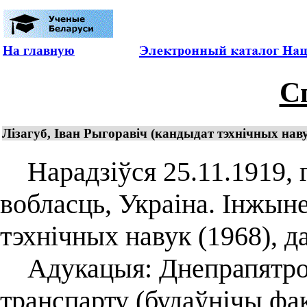
На главную
С
Лізагуб, Іван Рыгоравіч (кандыдат тэхнічных наву
Нарадзіўся 25.11.1919, г
вобласць, Украіна. Інжын
тэхнічных навук (1968), д
Адукацыя: Днепрапятроў
транспарту (будаўнічы фа