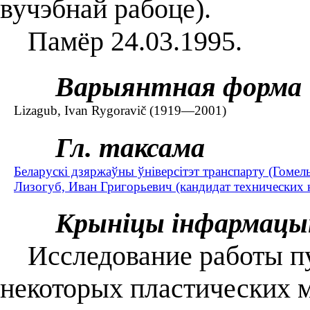
вучэбнай рабоце).
Памёр 24.03.1995.
Варыянтная форма
Lizagub, Ivan Rygoravič (1919—2001)
Гл. таксама
Беларускі дзяржаўны ўніверсітэт транспарту (Гомел
Лизогуб, Иван Григорьевич (кандидат технических 
Крыніцы інфармацы
Исследование работы пу
некоторых пластических м