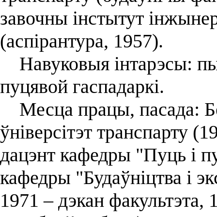
завочны інстытут інжынер
(аспірантура, 1957).
Навуковыя інтарэсы: пыт
пуцявой гаспадаркі.
Месца працы, пасада: Б
ўніверсітэт транспарту (1
дацэнт кафедры "Пуць і пу
кафедры "Будаўніцтва і э
1971 – дэкан факультэта, 