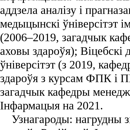
аддзела аналізу і прагназ
медыцынскі ўніверсітэт і
(2006–2019, загадчык каф
аховы здароўя); Віцебскі
ўніверсітэт (з 2019, кафе
здароўя з курсам ФПК і П
загадчык кафедры менедж
Інфармацыя на 2021.
Узнагароды: нагрудны зн