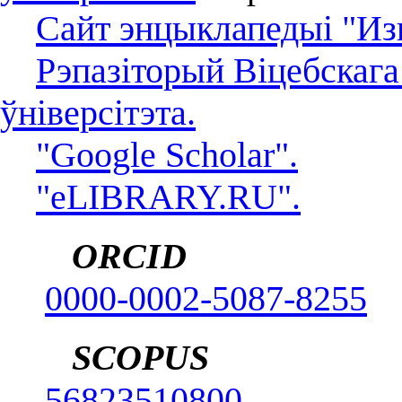
Сайт энцыклапедыі "Из
Рэпазіторый Віцебскаг
ўніверсітэта.
"Google Scholar".
"eLIBRARY.RU".
ORCID
0000-0002-5087-8255
SCOPUS
56823510800