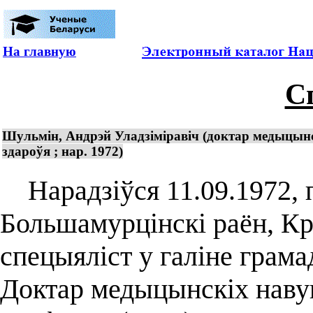
На главную
С
Шульмін, Андрэй Уладзіміравіч (доктар медыцынск
здароўя ; нар. 1972)
Нарадзіўся 11.09.1972, п
Большамурцінскі раён, Кр
спецыяліст у галіне грама
Доктар медыцынскіх навук 