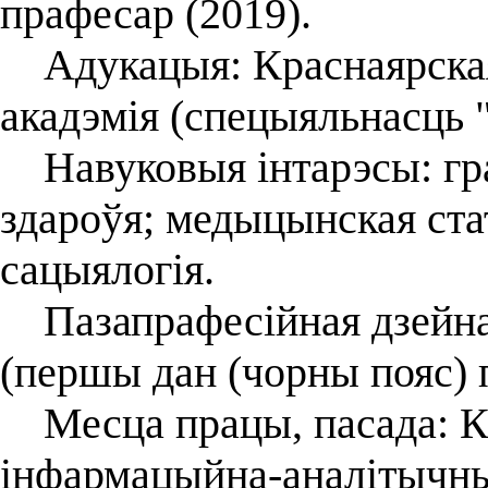
прафесар (2019).
Адукацыя: Краснаярская
акадэмія (спецыяльнасць "
Навуковыя інтарэсы: гра
здароўя; медыцынская ст
сацыялогія.
Пазапрафесійная дзейнас
(першы дан (чорны пояс) 
Месца працы, пасада: К
інфармацыйна-аналітычны 