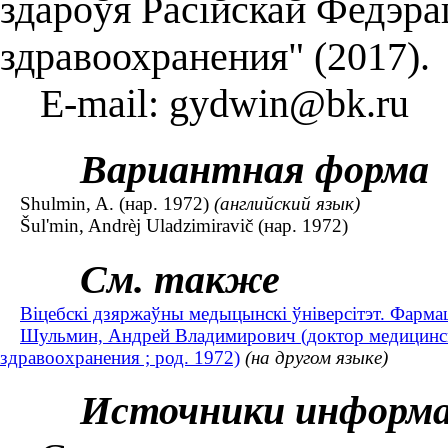
здароўя Расійскай Федэр
здравоохранения" (2017).
E-mail: gydwin@bk.ru
Вариантная форма
Shulmin, A. (нар. 1972)
(английский язык)
Šul'min, Andrèj Uladzimiravič (нар. 1972)
См. также
Віцебскі дзяржаўны медыцынскі ўніверсітэт. Фарм
Шульмин, Андрей Владимирович (доктор медицински
здравоохранения ; род. 1972)
(на другом языке)
Источники информ