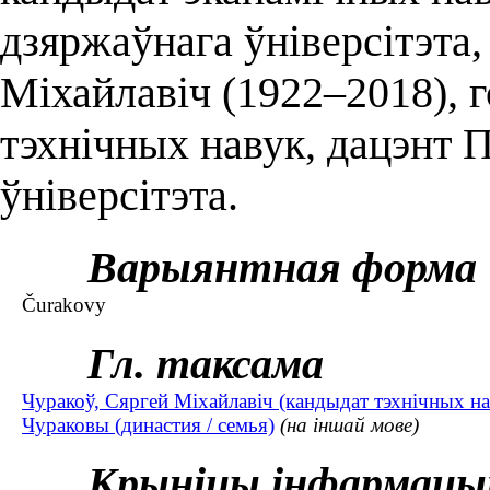
дзяржаўнага ўніверсітэта,
Міхайлавіч (1922–2018), 
тэхнічных навук, дацэнт 
ўніверсітэта.
Варыянтная форма
Čurakovy
Гл. таксама
Чуракоў, Сяргей Міхайлавіч (кандыдат тэхнічных н
Чураковы (династия / семья)
(на іншай мове)
Крыніцы інфармацы