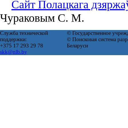
Сайт Полацкага дзяржаў
Чураковым С. М.
Служба технической
© Государственное учреж
поддержки:
© Поисковая система ра
+375 17 293 29 78
Беларуси
skk@nlb.by