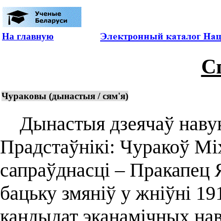
На главную
С
Чураковы (дынастыя / сям'я)
Дынастыя дзеячаў навукі 
Прадстаўнікі: Чуракоў Міх
сапраўднасці – Пракапец Я.
бацьку змяніў у жніўні 19
кандыдат эканамічных нав