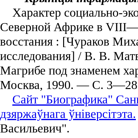
Характер социально-эко
Северной Африке в VIII—
восстания : [Чураков Мих
исследования] / В. В. Мат
Магрибе под знаменем ха
Москва, 1990. — С. 3—28
Сайт "Биографика" Сан
дзяржаўнага ўніверсітэта.
Васильевич".