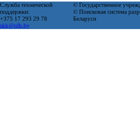
Служба технической
© Государственное учреж
поддержки:
© Поисковая система ра
+375 17 293 29 78
Беларуси
skk@nlb.by