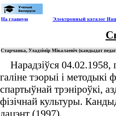
На главную
С
Старчанка, Уладзімір Мікалаевіч (кандыдат педагаг
Нарадзіўся 04.02.1958, г.
галіне тэорыі і методыкі 
спартыўнай трэніроўкі, а
фізічнай культуры. Кандыд
дацэнт (1997).