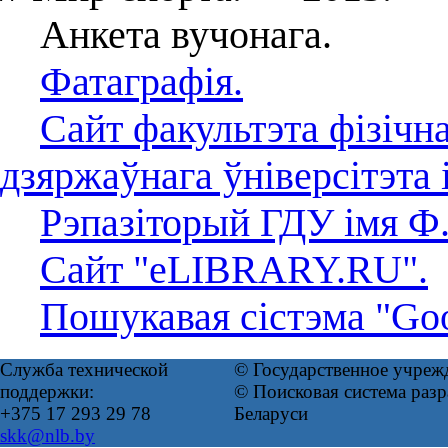
Анкета вучонага.
Фатаграфія.
Сайт факультэта фізічн
дзяржаўнага ўніверсітэта
Рэпазіторый ГДУ імя Ф
Сайт "eLIBRARY.RU".
Пошукавая сістэма "Goo
Служба технической
© Государственное учреж
поддержки:
© Поисковая система ра
+375 17 293 29 78
Беларуси
skk@nlb.by