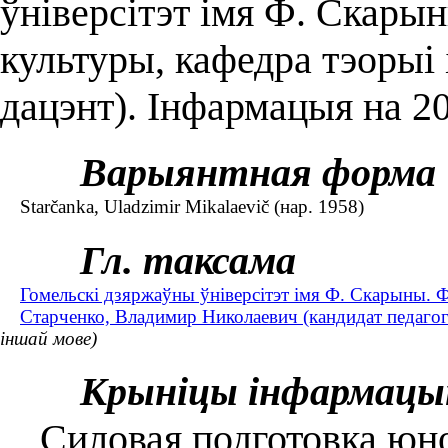
ўніверсітэт імя Ф. Скарын
культуры, кафедра тэорыі 
дацэнт). Інфармацыя на 2
Варыянтная форма
Starčanka, Uladzimir Mikalaevič (нар. 1958)
Гл. таксама
Гомельскі дзяржаўны ўніверсітэт імя Ф. Скарыны. Ф
Старченко, Владимир Николаевич (кандидат педагоги
іншай мове)
Крыніцы інфармацы
Силовая подготовка юно