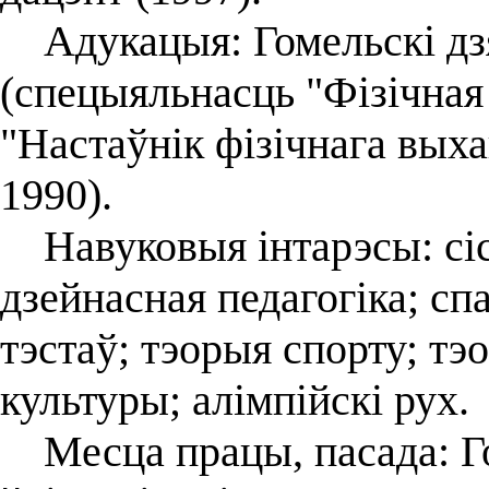
Адукацыя: Гомельскі дзя
(спецыяльнасць "Фізічная 
"Настаўнік фізічнага выха
1990).
Навуковыя інтарэсы: сіс
дзейнасная педагогіка; сп
тэстаў; тэорыя спорту; тэ
культуры; алімпійскі рух.
Месца працы, пасада: Г