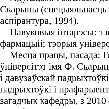
Скарыны (спецыяльнасць 
аспірантура, 1994).
Навуковыя інтарэсы: тэо
фармацый; тэорыя універс
Месца працы, пасада: Г
ўніверсітэт імя Ф. Скарын
і давузаўскай падрыхтоўкі
падрыхтоўкі і прафарыент
загадчык кафедры, з 2010