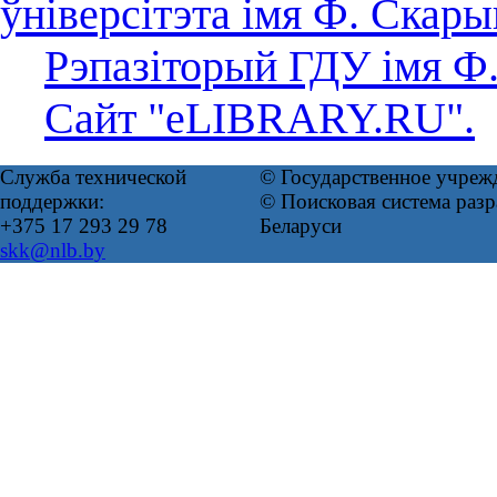
ўніверсітэта імя Ф. Скар
Рэпазіторый ГДУ імя Ф
Сайт "eLIBRARY.RU".
Служба технической
© Государственное учреж
поддержки:
© Поисковая система ра
+375 17 293 29 78
Беларуси
skk@nlb.by