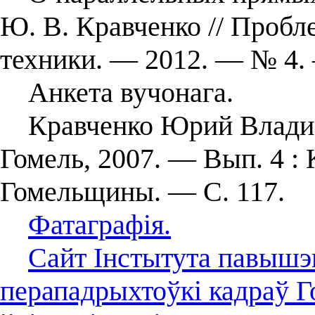
Ю. В. Кравченко // Пробл
техники. — 2012. — № 4.
Анкета вучонага.
Кравченко Юрий Владими
Гомель, 2007. — Вып. 4 :
Гомельщины. — С. 117.
Фатаграфія.
Сайт Інстытута павышэн
перападрыхтоўкі кадраў Г