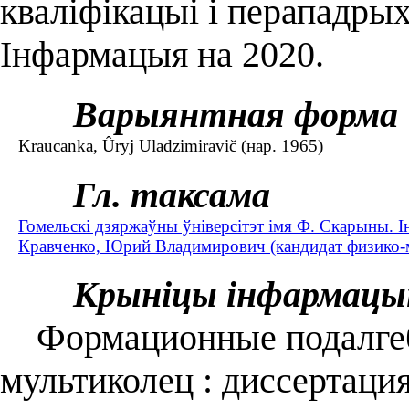
кваліфікацыі і перападрых
Інфармацыя на 2020.
Варыянтная форма
Kraucanka, Ûryj Uladzimiravič (нар. 1965)
Гл. таксама
Гомельскі дзяржаўны ўніверсітэт імя Ф. Скарыны. І
Кравченко, Юрий Владимирович (кандидат физико-ма
Крыніцы інфармацы
Формационные подалгеб
мультиколец : диссертация