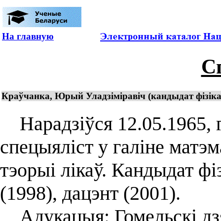
На главную
С
Краўчанка, Юрый Уладзіміравіч (кандыдат фізіка
Нарадзіўся 12.05.1965, г
спецыяліст у галіне матэм
тэорыі лікаў. Кандыдат ф
(1998), дацэнт (2001).
Адукацыя: Гомельскі дзя