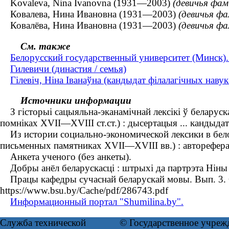
Kovaleva, Nina Ivanovna (1931—2003)
(девичья фам
Ковалева, Нина Ивановна (1931—2003)
(девичья фа
Ковалёва, Нина Ивановна (1931—2003)
(девичья фа
См. также
Белорусский государственный университет (Минск)
Гилевичи (династия / семья)
Гілевіч, Ніна Іванаўна (кандыдат філалагічных наву
Источники информации
З гісторыі сацыяльна-эканамічнай лексікі ў беларуск
помніках XVII—XVIII ст.ст.) : дысертацыя ... кандыдат
Из истории социально-экономической лексики в бело
письменных памятниках XVII—XVIII вв.) : автореферат
Анкета ученого (без анкеты).
Добры анёл беларускасці : штрыхі да партрэта Ніны І
Працы кафедры сучаснай беларускай мовы. Вып. 3. Св
https://www.bsu.by/Cache/pdf/286743.pdf
Информационный портал "Shumilina.by".
Служба технической
© Государственное учреж