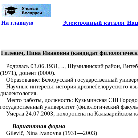
На главную
Гилевич, Нина Ивановна (кандидат филологически
Родилась 03.06.1931, .., Шумилинский район, Витебс
(1971), доцент (0000).
Образование: Белорусский государственный университе
Научные интересы: история древнебелорусского языка
диалектология.
Место работы, должность: Кузьминская СШ Городокс
государственный университет (филологический факульт
Умерла 24.07.2003, похоронена на Кальварийском кл
Вариантная форма
Gilevič, Nina Ivanovna (1931—2003)