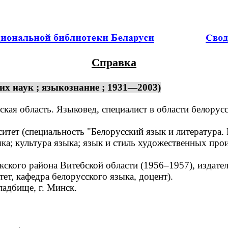
Справка
х наук ; языкознание ; 1931—2003)
кая область. Языковед, специалист в области белорус
т (специальность "Белорусский язык и литература. Ру
; культура языка; язык и стиль художественных прои
кого района Витебской области (1956–1957), издате
ет, кафедра белорусского языка, доцент).
адбище, г. Минск.