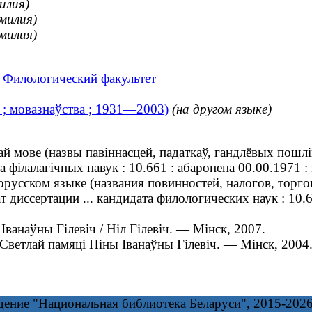
илия)
милия)
милия)
. Филологический факультет
к ; мовазнаўства ; 1931—2003)
(на другом языке)
ай мове (назвы павіннасцей, падаткаў, гандлёвых пошл
а філалагічных навук : 10.661 : абаронена 00.00.1971 :
русском языке (названия повинностей, налогов, торг
 диссертации ... кандидата филологических наук : 10.
ванаўны Гілевіч / Ніл Гілевіч. — Мінск, 2007.
етлай памяці Ніны Іванаўны Гілевіч. — Мінск, 2004.
дение "Национальная библиотека Беларуси", 2015-202