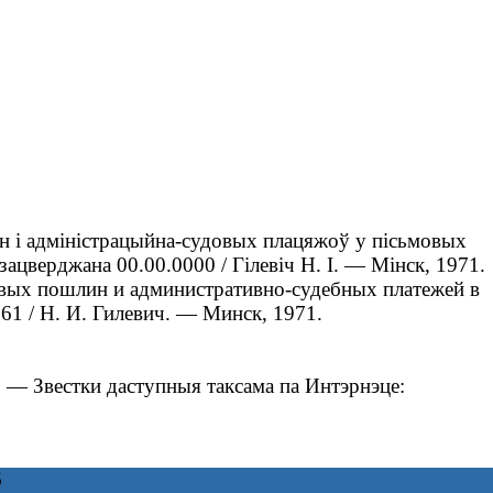
ін і адміністрацыйна-судовых плацяжоў у пісьмовых
 зацверджана 00.00.0000 / Гілевіч Н. І. — Мінск, 1971.
овых пошлин и административно-судебных платежей в
661 / Н. И. Гилевич. ― Минск, 1971.
 — Звестки даступныя таксама па Интэрнэце:
6