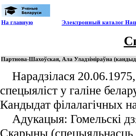
На главную
С
Партнова-Шахоўская, Ала Уладзіміраўна (кандыдат
Нарадзілася 20.06.1975, 
спецыяліст у галіне белар
Кандыдат філалагічных нав
Адукацыя: Гомельскі дзя
Скарыны (спецыяльнасць "