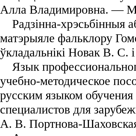
Алла Владимировна. — Ми
Радзінна-хрэсьбінныя абр
матэрыяле фальклору Гоме
ўкладальнікі Новак В. С. і
Язык профессионального
учебно-методическое пособ
русским языком обучения 
специалистов для зарубеж
А. В. Портнова-Шаховская