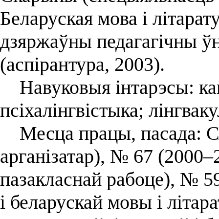
Беларуская мова і літарату
дзяржаўны педагагічны ўн
(аспірантура, 2003).
Навуковыя інтарэсы: ка
псіхалінгвістыка; лінгваку
Месца працы, пасада: С
арганізатар), № 67 (2000–
пазакласнай рабоце), № 59
і беларускай мовы і літар