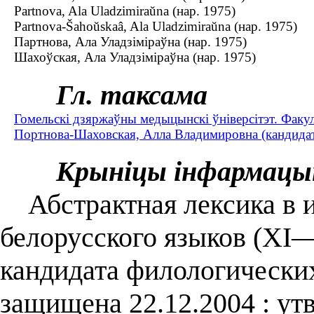
Partnova, Ala Uladzimiraŭna (нар. 1975)
Partnova-Šahoŭskaâ, Ala Uladzimiraŭna (нар. 1975)
Партнова, Ала Уладзіміраўна (нар. 1975)
Шахоўская, Ала Уладзіміраўна (нар. 1975)
Гл. таксама
Гомельскі дзяржаўны медыцынскі ўніверсітэт. Факу
Портнова-Шаховская, Алла Владимировна (кандидат 
Крыніцы інфармацы
Абстрактная лексика в и
белорусского языков (XI—X
кандидата филологических н
защищена 22.12.2004 : ут