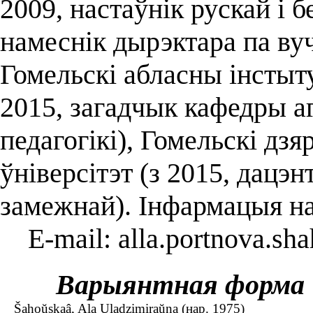
2009, настаўнік рускай і 
намеснік дырэктара па вуч
Гомельскі абласны інстыт
2015, загадчык кафедры а
педагогікі), Гомельскі д
ўніверсітэт (з 2015, дацэ
замежнай). Інфармацыя на
E-mail: alla.portnova.sh
Варыянтная форма
Šahoŭskaâ, Ala Uladzimiraŭna (нар. 1975)