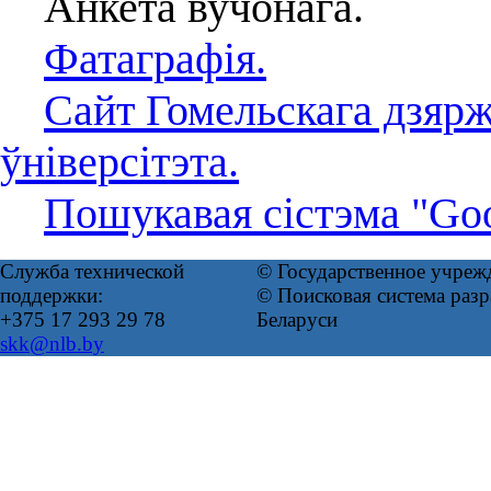
Анкета вучонага.
Фатаграфія.
Сайт Гомельскага дзяр
ўніверсітэта.
Пошукавая сістэма "Goo
Служба технической
© Государственное учреж
поддержки:
© Поисковая система ра
+375 17 293 29 78
Беларуси
skk@nlb.by