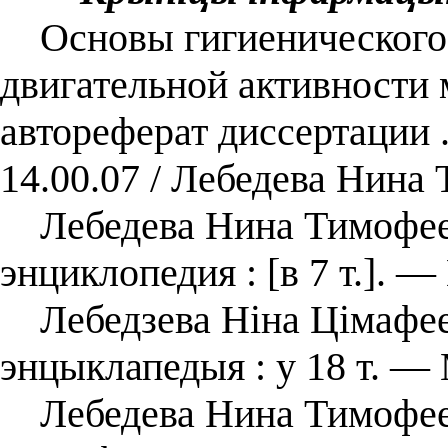
Основы гигиенического
двигательной активности
автореферат диссертации .
14.00.07 / Лебедева Нина
Лебедева Нина Тимофеевн
энциклопедия : [в 7 т.]. —
Лебедзева Ніна Цімафееў
энцыклапедыя : у 18 т. — 
Лебедева Нина Тимофеев