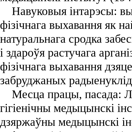
Навуковыя інтарэсы: выв
фізічнага выхавання як н
натуральнага сродка забес
і здароўя растучага арган
фізічнага выхавання дзяце
забруджаных радыенуклід
Месца працы, пасада: Ле
гігіенічны медыцынскі ін
дзяржаўны медыцынскі ін