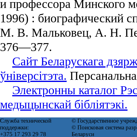
и профессора Минского м
1996) : биографический сп
М. В. Мальковец, А. Н. П
376—377.
Сайт Беларускага дзяр
ўніверсітэта.
Персанальная
Электронны каталог Рэс
медыцынскай бібліятэкі.
Служба технической
© Государственное учреж
поддержки:
© Поисковая система ра
+375 17 293 29 78
Беларуси