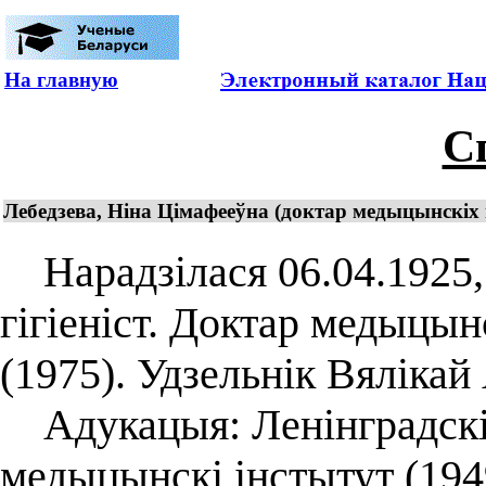
На главную
С
Лебедзева, Ніна Цімафееўна (доктар медыцынскіх н
Нарадзілася 06.04.1925, г
гігіеніст. Доктар медыцын
(1975). Удзельнік Вяліка
Адукацыя: Ленінградскі 
медыцынскі інстытут (1949