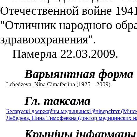
Отечественной войне 1941–
"Отличник народного обр
здравоохранения".
Памерла 22.03.2009.
Варыянтная форма
Lebedzeva, Nіna Cіmafeeŭna (1925—2009)
Гл. таксама
Беларускі дзяржаўны медыцынскі ўніверсітэт (Мінс
Лебедева, Нина Тимофеевна (доктор медицинских на
Крыніцы інфармацы