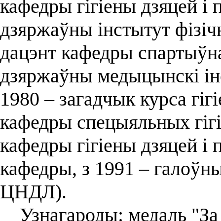
кафедры гігіены дзяцей і 
дзяржаўны інстытут фізіч
дацэнт кафедры спартыўн
дзяржаўны медыцынскі ін
1980 – загадчык курса гіг
кафедры спецыяльных гігі
кафедры гігіены дзяцей і 
кафедры, з 1991 – галоўн
ЦНДЛ).
Узнагароды: медаль "За 