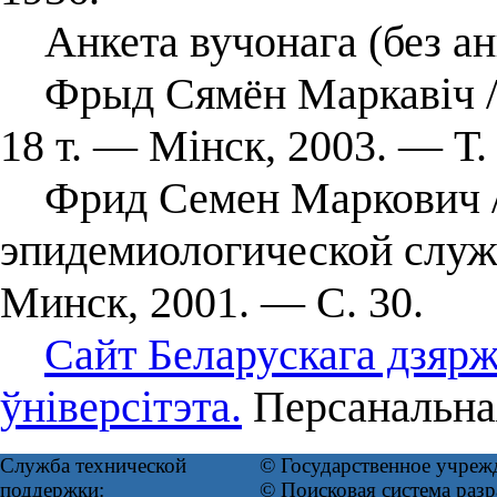
Анкета вучонага (без ан
Фрыд Сямён Маркавіч // 
18 т. — Мінск, 2003. — Т.
Фрид Семен Маркович //
эпидемиологической служ
Минск, 2001. — С. 30.
Сайт Беларускага дзяр
ўніверсітэта.
Персанальная
Служба технической
© Государственное учреж
поддержки:
© Поисковая система ра