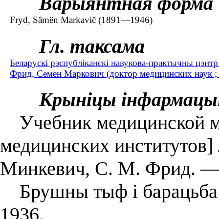
Варыянтная форма
Fryd, Sâmën Markavіč (1891—1946)
Гл. таксама
Беларускі рэспубліканскі навукова-практычны цэнтр э
Фрид, Семен Маркович (доктор медицинских наук 
Крыніцы інфармацы
Учебник медицинской ми
медицинских институтов] /
Минкевич, С. М. Фрид. ― 
Брушны тыф і барацьба з
1936.