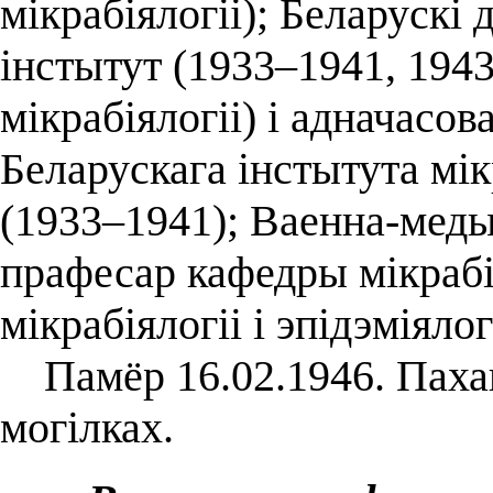
мікрабіялогіі); Беларуск
інстытут (1933–1941, 194
мікрабіялогіі) і адначасов
Беларускага інстытута мікр
(1933–1941); Ваенна-меды
прафесар кафедры мікрабія
мікрабіялогіі і эпідэміяло
Памёр 16.02.1946. Паха
могілках.