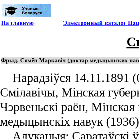
На главную
С
Фрыд, Сямён Маркавіч (доктар медыцынских навк 
Нарадзіўся 14.11.1891 (02
Смілавічы, Мінская губерн
Чэрвеньскі раён, Мінская 
медыцынскіх навук (1936)
Адукацыя: Саратаўскі ўн