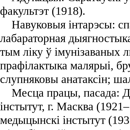
факультэт (1918).
Навуковыя інтарэсы: спа
лабараторная дыягностыка 
тым ліку ў імунізаваных л
прафілактыка малярыі, б
слупняковы анатаксін; ша
Месца працы, пасада: Д
інстытут, г. Масква (1921
медыцынскі інстытут (193