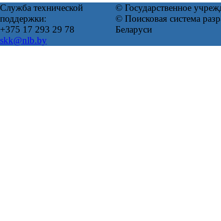
Служба технической
© Государственное учреж
поддержки:
© Поисковая система ра
+375 17 293 29 78
Беларуси
skk@nlb.by