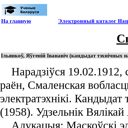
На главную
С
Ільянкоў, Яўгеній Іванавіч (кандыдат тэхнічных н
Нарадзіўся 19.02.1912, с
раён, Смаленская вобласць
электратэхнікі. Кандыдат 
(1958). Удзельнік Вяліка
Адукацыя: Маскоўскі эл