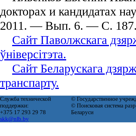
докторах и кандидатах н
2011. — Вып. 6. — С. 187
Сайт Паволжскага дзярж
ўніверсітэта.
Сайт Беларускага дзярж
транспарту.
Служба технической
© Государственное учреж
поддержки:
© Поисковая система ра
+375 17 293 29 78
Беларуси
skk@nlb.by