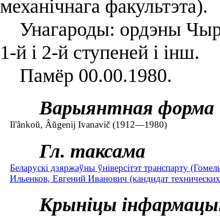
механічнага факультэта).
Унагароды: ордэны Чырв
1-й і 2-й ступеней і інш.
Памёр 00.00.1980.
Варыянтная форма
Il'ânkoŭ, Âŭgenij Ivanavič (1912—1980)
Гл. таксама
Беларускі дзяржаўны ўніверсітэт транспарту (Гомел
Ильенков, Евгений Иванович (кандидат технических
Крыніцы інфармацы