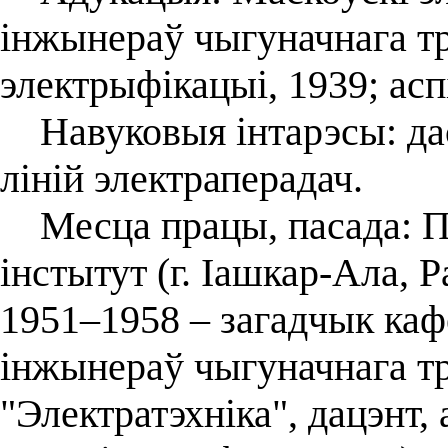
інжынераў чыгуначнага тр
электрыфікацыі, 1939; асп
Навуковыя інтарэсы: да
ліній электраперадач.
Месца працы, пасада: П
інстытут (г. Іашкар-Ала, Р
1951–1958 – загадчык каф
інжынераў чыгуначнага тр
"Электратэхніка", дацэнт,