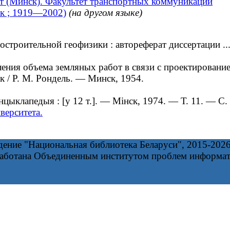
т (Минск). Факультет транспортных коммуникаций
ук ; 1919—2002)
(на другом языке)
роительной геофизики : автореферат диссертации ... 
ния объема земляных работ в связи с проектирование
ук / Р. М. Рондель. — Минск, 1954.
цыклапедыя : [у 12 т.]. — Мінск, 1974. — Т. 11. — С.
верситета.
дение "Национальная библиотека Беларуси", 2015-202
работана Объединенным институтом проблем информа