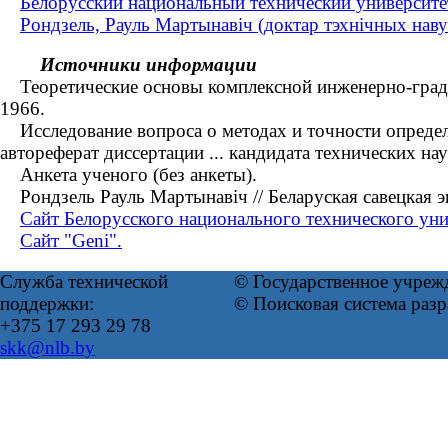
Белорусский национальный технический университе
Рондзель, Рауль Мартынавіч (доктар тэхнічных нав
Источники информации
Теоретические основы комплексной инженерно-градост
1966.
Исследование вопроса о методах и точности определе
автореферат диссертации ... кандидата технических на
Анкета ученого (без анкеты).
Рондзель Рауль Мартынавіч // Беларуская савецкая эн
Сайт Белорусского национального технического уни
Сайт "Geni".
Служба технической
© Государственное учреж
поддержки:
© Поисковая система раз
+375 17 293 29 78
skk@nlb.by