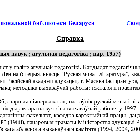
Справка
х навук ; агульная педагогіка ; нар. 1957)
ст у галіне агульнай педагогікі. Кандыдат педагагічны
Леніна (спецыяльнасць "Руская мова і літаратура", кв
і Расійскай акадэміі адукацыі, г. Масква (аспірантура,
ыка; методыка выхаваўчай работы; тэхналогіі праектав
 старшая піянерважатая, настаўнік рускай мовы і літа
снік дырэктара па вучэбна-выхаваўчай рабоце, у 1997–
дагагічны факультэт, кафедра карэкцыйнай працы, дацэ
(1988), ганаровыя граматы Міністэрства адукацыі Рэс
скага абласнога выканаўчага камітэта (1994, 2004, 200