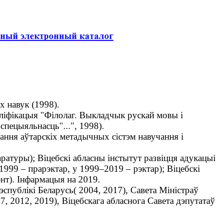
х навук (1998).
аліфікацыя "Філолаг. Выкладчык рускай мовы і
 спецыяльнасць"...", 1998).
ання аўтарскіх метадычных сістэм навучання і
ратуры); Віцебскі абласны інстытут развіцця адукацыі
1999 – прарэктар, у 1999–2019 – рэктар); Віцебскі
нт). Інфармацыя на 2019.
публікі Беларусь( 2004, 2017), Савета Міністраў
7, 2012, 2019), Віцебскага абласнога Савета дэпутатаў