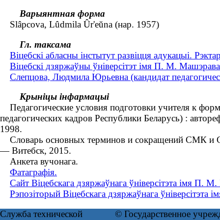
Варыянтная форма
Slâpcova, Lûdmіla Ûr'eŭna (нар. 1957)
Гл. таксама
Віцебскі абласны інстытут развіцця адукацыі. Рэкта
Віцебскі дзяржаўны ўніверсітэт імя П. М. Машэрава
Слепцова, Людмила Юрьевна (кандидат педагогически
Крыніцы інфармацыі
Педагогические условия подготовки учителя к форми
педагогических кадров Республики Беларусь) : авторе
1998.
Словарь основных терминов и сокращений СМК и СУОТ
— Витебск, 2015.
Анкета вучонага.
Фатаграфія.
Сайт Віцебскага дзяржаўнага ўніверсітэта імя П. М
Рэпозіторый Віцебскага дзяржаўнага ўніверсітэта і
Служба технической
© Государственное учреж