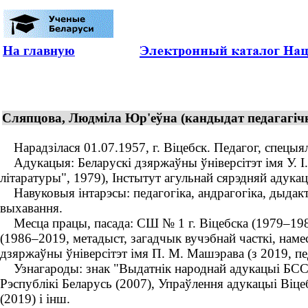
На главную
Сляпцова, Людміла Юр'еўна (кандыдат педагагічны
Нарадзілася 01.07.1957, г. Віцебск. Педагог, спецыялі
Адукацыя: Беларускі дзяржаўны ўніверсітэт імя У. І. 
літаратуры", 1979), Інстытут агульнай сярэдняй адукацы
Навуковыя інтарэсы: педагогіка, андрагогіка, дыдакт
выхавання.
Месца працы, пасада: СШ № 1 г. Віцебска (1979–1986,
(1986–2019, метадыст, загадчык вучэбнай часткі, наме
дзяржаўны ўніверсітэт імя П. М. Машэрава (з 2019, пе
Узнагароды: знак "Выдатнік народнай адукацыі БССР" 
Рэспублікі Беларусь (2007), Упраўлення адукацыі Віцеб
(2019) і інш.