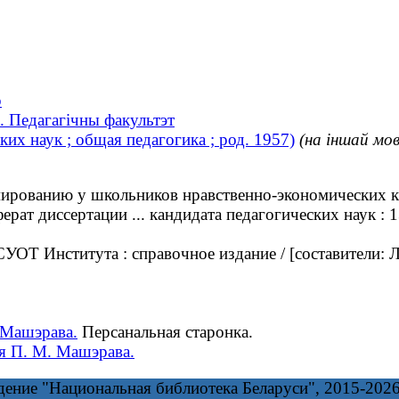
р
. Педагагічны факультэт
х наук ; общая педагогика ; род. 1957)
(на іншай мов
рованию у школьников нравственно-экономических ка
ферат диссертации ... кандидата педагогических наук 
 Института : справочное издание / [составители: Л.
. Машэрава.
Персанальная старонка.
мя П. М. Машэрава.
дение "Национальная библиотека Беларуси", 2015-202