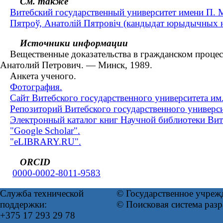
См. также
Витебский государственный университет имени П.
Пятроў, Анатолій Пятровіч (кандыдат юрыдычных на
Источники информации
Вещественные доказательства в гражданском процессе 
Анатолий Петрович. — Минск, 1989.
Анкета ученого.
Фотография.
Сайт Витебского государственного университета им
Репозиторий Витебского государственного универси
Электронный каталог книг Научной библиотеки Вит
"Google Scholar".
"eLIBRARY.RU".
ORCID
0000-0002-8011-9583
Служба технической
© Государственное учреж
поддержки:
© Поисковая система раз
+375 17 293 29 78