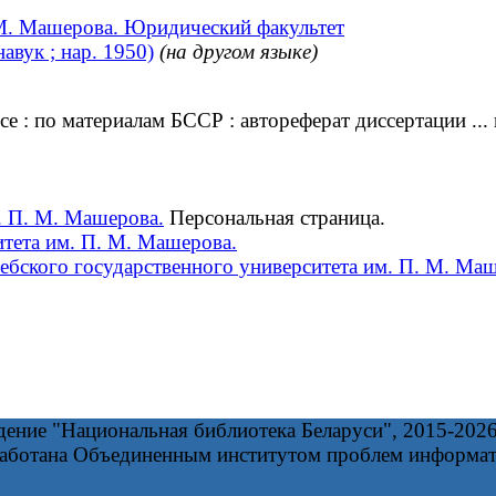
 М. Машерова. Юридический факультет
вук ; нар. 1950)
(на другом языке)
: по материалам БССР : автореферат диссертации ... 
. П. М. Машерова.
Персональная страница.
тета им. П. М. Машерова.
ебского государственного университета им. П. М. Маш
дение "Национальная библиотека Беларуси", 2015-202
работана Объединенным институтом проблем информа