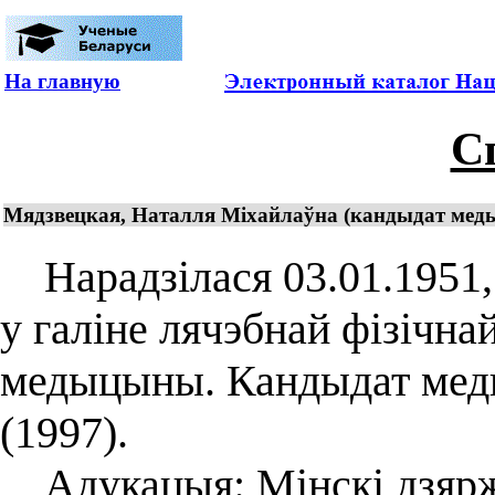
На главную
С
Мядзвецкая, Наталля Міхайлаўна (кандыдат меды
Нарадзілася 03.01.1951, г
у галіне лячэбнай фізічна
медыцыны. Кандыдат меды
(1997).
Адукацыя: Мінскі дзярж