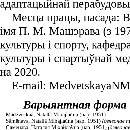
адаптацыйнай перабудовы
Месца працы, пасада: Ві
імя П. М. Машэрава (з 197
культуры і спорту, кафедр
культуры і спартыўнай м
на 2020.
E-mail: MedvetskayaNM
Варыянтная форма
Mâdzveckaâ, Natallâ Mihajlaŭna (нар. 1951)
Sâmënava, Natallâ Mihajlaŭna (нар. 1951)
(дзявочае п
Сямёнава, Наталля Міхайлаўна (нар. 1951)
(дзявоча