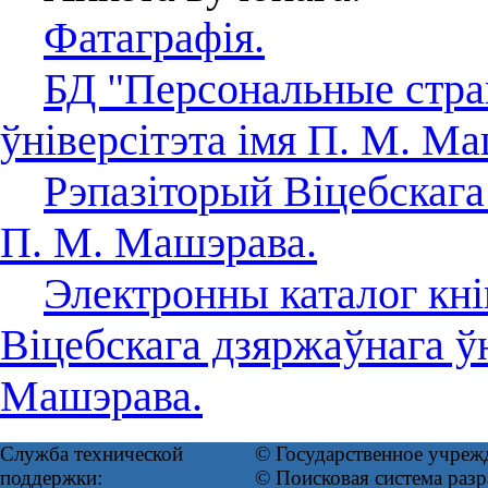
Фатаграфія.
БД "Персональные стра
ўніверсітэта імя П. М. Ма
Рэпазіторый Віцебскага
П. М. Машэрава.
Электронны каталог кні
Віцебскага дзяржаўнага ўн
Машэрава.
Служба технической
© Государственное учреж
поддержки:
© Поисковая система ра