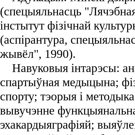
(спецыяльнасць "Лячэбная
інстытут фізічнай культур
(аспірантура, спецыяльнас
жывёл", 1990).
Навуковыя інтарэсы: анат
спартыўная медыцына; фізі
спорту; тэорыя і методыка
вывучэнне функцыянальна
эхакардыяграфіяй; выяўле