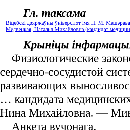
Гл. таксама
Віцебскі дзяржаўны ўніверсітэт імя П. М. Машэрава
Медвецкая, Наталья Михайловна (кандидат медицинс
Крыніцы інфармацы
Физиологические законо
сердечно-сосудистой сист
развивающих выносливост
… кандидата медицинских 
Нина Михайловна. — Мин
Анкета вучонага.