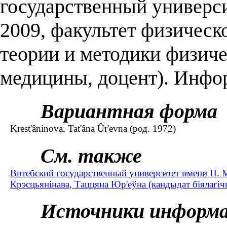
государственный универси
2009, факультет физическ
теории и методики физиче
медицины, доцент). Инфо
Вариантная форма
Krest'âninova, Tat'âna Ûr'evna (род. 1972)
См. также
Витебский государственный университет имени П. 
Крэсцьянінава, Таццяна Юр'еўна (кандыдат біялагічны
Источники информ