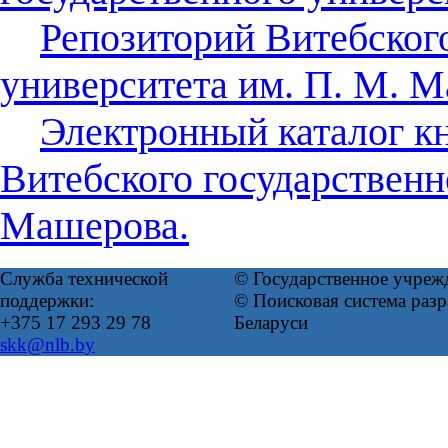
Репозиторий Витебског
университета им. П. М. 
Электронный каталог к
Витебского государственн
Машерова.
Служба технической
© Государственное учреж
поддержки:
© Поисковая система ра
+375 17 293 29 78
Беларуси
skk@nlb.by