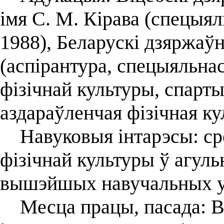
імя С. М. Кірава (спецыял
1988), Беларускі дзяржаў
(аспірантура, спецыяльна
фізічнай культуры, спарты
аздараўленчая фізічная ку
Навуковыя інтарэсы: сро
фізічнай культуры ў агул
вышэйшых навучальных у
Месца працы, пасада: Ві