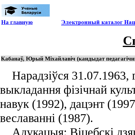
На главную
С
Кабанаў, Юрый Міхайлавіч (кандыдат педагагічных 
Нарадзіўся 31.07.1963, г.
выкладання фізічнай куль
навук (1992), дацэнт (19
веславанні (1987).
Адукацыя: Віцебскі дзяр