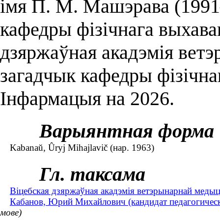
імя П. М. Машэрава (1991
кафедры фізічнага выхаван
дзяржаўная акадэмія вет
загадчык кафедры фізічнаг
Інфармацыя на 2026.
Варыянтная форма
Kabanaŭ, Ûryj Mіhajlavіč (нар. 1963)
Гл. таксама
Віцебская дзяржаўная акадэмія ветэрынарнай мед
Кабанов, Юрий Михайлович (кандидат педагогических
мове)