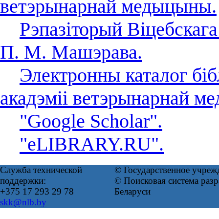
ветэрынарнай медыцыны.
Рэпазіторый Віцебскага
П. М. Машэрава.
Электронны каталог біб
акадэміі ветэрынарнай м
"Google Scholar".
"eLIBRARY.RU".
Служба технической
© Государственное учреж
поддержки:
© Поисковая система ра
+375 17 293 29 78
Беларуси
skk@nlb.by