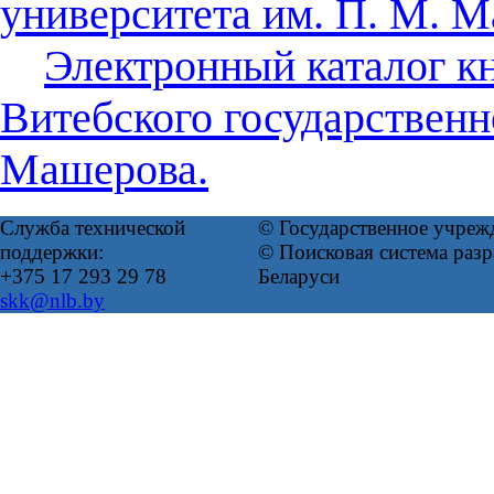
университета им. П. М. 
Электронный каталог к
Витебского государственн
Машерова.
Служба технической
© Государственное учреж
поддержки:
© Поисковая система ра
+375 17 293 29 78
Беларуси
skk@nlb.by