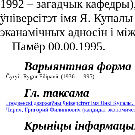
1992 – загадчык кафедры)
ўніверсітэт імя Я. Купалы
эканамічных адносін і між
Памёр 00.00.1995.
Варыянтная форма
Čyryč, Rygor Filipavič (1936—1995)
Гл. таксама
Гродзенскі дзяржаўны ўніверсітэт імя Янкі Купалы. 
Чирич, Григорий Филиппович (кандидат экономиче
Крыніцы інфармацы