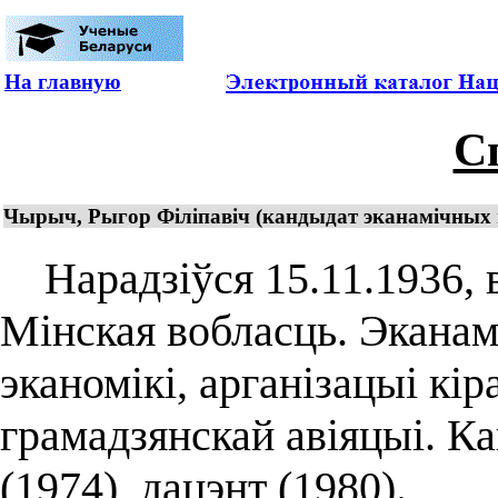
На главную
С
Чырыч, Рыгор Філіпавіч (кандыдат эканамічных 
Нарадзіўся 15.11.1936, в
Мінская вобласць. Эканамі
эканомікі, арганізацыі кір
грамадзянскай авіяцыі. К
(1974), дацэнт (1980).