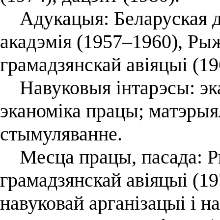
Адукацыя: Беларуская дз
акадэмія (1957–1960), Ры
грамадзянскай авіяцыі (19
Навуковыя інтарэсы: эка
эканоміка працы; матэрыя
стымуляванне.
Месца працы, пасада: Р
грамадзянскай авіяцыі (1
навуковай арганізацыі і н