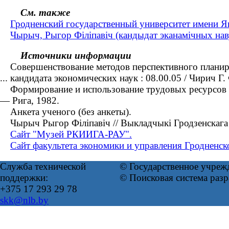
См. также
Гродненский государственный университет имени Я
Чырыч, Рыгор Філіпавіч (кандыдат эканамічных на
Источники информации
Совершенствование методов перспективного планиров
... кандидата экономических наук : 08.00.05 / Чирич Г.
Формирование и использование трудовых ресурсов в г
— Рига, 1982.
Анкета ученого (без анкеты).
Чырыч Рыгор Філіпавіч // Выкладчыкі Гродзенскага д
Сайт "Музей РКИИГА-РАУ".
Сайт факультета экономики и управления Гродненск
Служба технической
© Государственное учреж
поддержки:
© Поисковая система раз
+375 17 293 29 78
skk@nlb.by