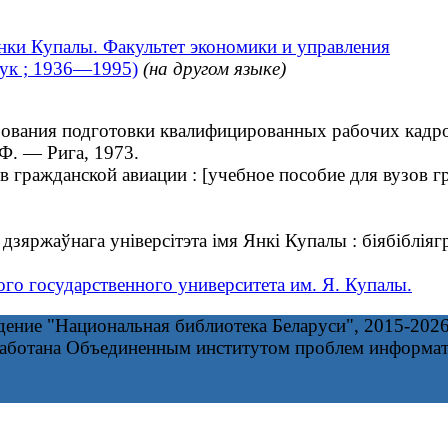
нки Купалы. Факультет экономики и управления
вук ; 1936—1995)
(на другом языке)
ания подготовки квалифицированных рабочих кадров 
 Ф. — Рига, 1973.
ражданской авиации : [учебное пособие для вузов гра
зяржаўнага універсітэта імя Янкі Купалы : біябіблія
ого государственного университета им. Я. Купалы.
дение "Национальная библиотека Беларуси", 2015-202
работана Объединенным институтом проблем информа