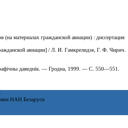
(на материалах гражданской авиации) : диссертация
жданской авиации] / Л. И. Гамкрелидзе, Г. Ф. Чирич.
графічны даведнік. — Гродна, 1999. — С. 550—551.
6
тики НАН Беларуси