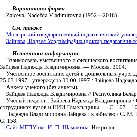
Вариантная форма
Zajceva, Nadežda Vladimirovna (1952—2018)
См. также
Мозырский государственный педагогический универ
Зайцава, Надзея Уладзіміраўна (доктар педагагічны
Источники информации
Взаимосвязь умственного и физического воспитания де
Зайцева Надежда Владимировна. — Москва, 2004.
Умственное воспитание детей в дошкольных учреждени
25.03.1997 : утверждена 00.00.1997 / Зайцева Надеж
Анкета ученого (без анкеты).
Зайцева Надежда Владимировна // Республика Беларусь
Ученый педагог : Зайцева Надежда Владимировна / С.
сотрудниках вузов и НИИ Гомельщины. — С. 107—10
Надежда Владимировна Зайцева : к юбилею / С. М. Бло
С. 158.
Сайт МГПУ им. И. П. Шамякина.
Некролог.