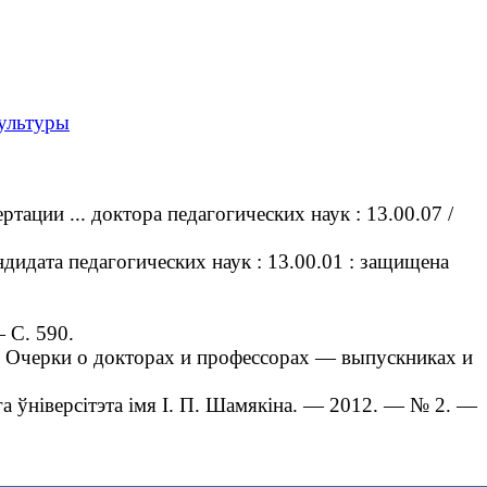
культуры
ции ... доктора педагогических наук : 13.00.07 /
дидата педагогических наук : 13.00.01 : защищена
 С. 590.
 : Очерки о докторах и профессорах — выпускниках и
 ўніверсітэта імя І. П. Шамякіна. — 2012. — № 2. —