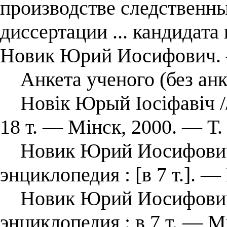
производстве следственны
диссертации ... кандидата
Новик Юрий Иосифович. 
Анкета ученого (без анк
Новік Юрый Іосіфавіч //
18 т. — Мінск, 2000. — Т.
Новик Юрий Иосифович /
энциклопедия : [в 7 т.]. —
Новик Юрий Иосифович /
энциклопедия : в 7 т. — Ми