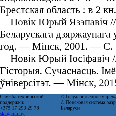
Брестская область : в 2 кн.
Новік Юрый Язэпавіч // 
Беларускага дзяржаунага 
год. — Мінск, 2001. — С. 
Новік Юрый Іосіфавіч /
Гісторыя. Сучаснасць. Ім
ўніверсітэт. — Мiнск, 20
Служба технической
© Государственное учреж
поддержки:
© Поисковая система ра
+375 17 293 29 78
Беларуси
skk@nlb.by