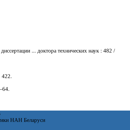
ссертации ... доктора технических наук : 482 /
 422.
—64.
6
тики НАН Беларуси