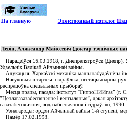
На главную
Левін, Аляксандр Майсеевіч (доктар тэхнічных на
Нарадзіўся 16.03.1918, г. Днепрапятроўск (Днепр), Ук
Удзельнік Вялікай Айчыннай вайны.
Адукацыя: Харкаўскі механіка-машынабудаўнічы інст
Навуковыя інтарэсы: гідраўліка; нестацыянарны рух у 
распрацоўка спецыльных прыбораў.
Месца працы, пасада: інстытут "ГипроНИИгаз" (г. Сар
"Цеплагазазабеспячэнне і вентыляцыя", дэкан архітэкт
газазабеспячэння, водазабеспячэння і гідраўлікі, 199
Узнагароды: ордэн Айчыннай вайны 1-й ступені, медал
Памёр 17.02.1998.