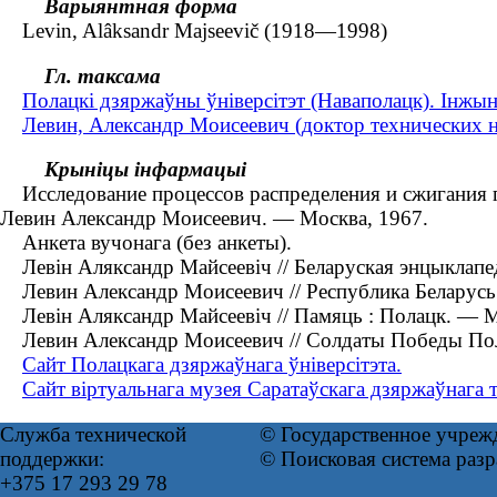
Варыянтная форма
Levin, Alâksandr Majseevič (1918—1998)
Гл. таксама
Полацкі дзяржаўны ўніверсітэт (Наваполацк). Інжы
Левин, Александр Моисеевич (доктор технических 
Крыніцы інфармацыі
Исследование процессов распределения и сжигания газа
Левин Александр Моисеевич. — Москва, 1967.
Анкета вучонага (без анкеты).
Левін Аляксандр Майсеевіч // Беларуская энцыклапеды
Левин Александр Моисеевич // Республика Беларусь : 
Левін Аляксандр Майсеевіч // Памяць : Полацк. — Мі
Левин Александр Моисеевич // Солдаты Победы Пол
Сайт Полацкага дзяржаўнага ўніверсітэта.
Сайт віртуальнага музея Саратаўскага дзяржаўнага тэ
Служба технической
© Государственное учреж
поддержки:
© Поисковая система раз
+375 17 293 29 78