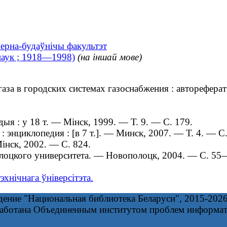
нерна-будаўнічы факультэт
наук ; 1918—1998)
(на іншай мове)
 в городских системах газоснабжения : автореферат ди
я : у 18 т. — Мінск, 1999. — Т. 9. — С. 179.
энциклопедия : [в 7 т.]. — Минск, 2007. — Т. 4. — С.
нск, 2002. — С. 824.
оцкого университета. ― Новополоцк, 2004. — С. 55
хнічнага ўніверсітэта.
дение "Национальная библиотека Беларуси", 2015-202
работана Объединенным институтом проблем информа