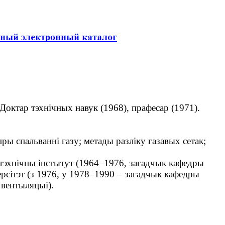
 Доктар тэхнічных навук (1968), прафесар (1971).
ы спальванні газу; метады разліку газавых сетак;
ітэхнічны інстытут (1964–1976, загадчык кафедры
ерсітэт (з 1976, у 1978–1990 – загадчык кафедры
 вентыляцыі).