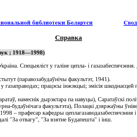
Справка
вук ; 1918—1998)
раіна. Спецыяліст у галіне цепла- і газазабеспячэння.
ытут (паравозабудаўнічы факультэт, 1941).
газаправодах; працэсы інжэкцыі; эмісія шкоднасцей пр
атаў, намеснік дырэктара па навуцы), Саратаўскі пол
урна-будаўнічага факультэта), Полацкі дзяржаўны ўнів
0–1998 – прафесар кафедры цеплагазаводазабеспячэння і
і "За отвагу", "За взятие Будапешта" і інш.