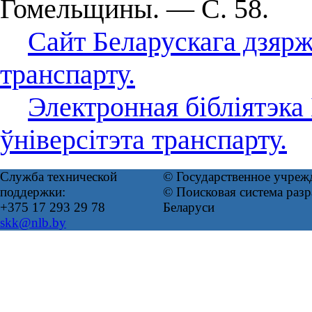
Гомельщины. — С. 58.
Сайт Беларускага дзярж
транспарту.
Электронная бібліятэка
ўніверсітэта транспарту.
Служба технической
© Государственное учреж
поддержки:
© Поисковая система ра
+375 17 293 29 78
Беларуси
skk@nlb.by