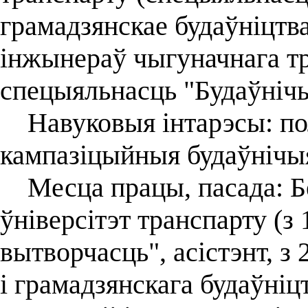
грамадзянскае будаўніцтва
інжынераў чыгуначнага тр
спецыяльнасць "Будаўнічы
Навуковыя інтарэсы: по
кампазіцыйныя будаўнічы
Месца працы, пасада: Б
ўніверсітэт транспарту (з
вытворчасць", асістэнт, з
і грамадзянскага будаўніц