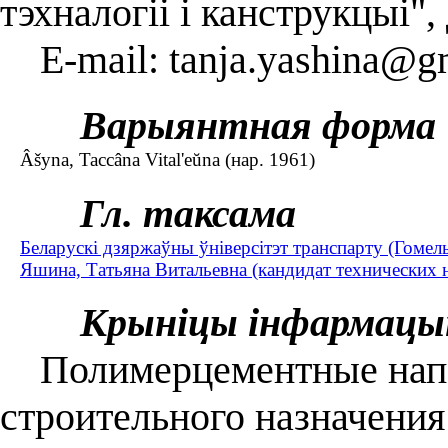
тэхналогіі і канструкцыі"
E-mail: tanja.yashina@g
Варыянтная форма
Âšyna, Taccâna Vital'eŭna (нар. 1961)
Гл. таксама
Беларускі дзяржаўны ўніверсітэт транспарту (Гомель
Яшина, Татьяна Витальевна (кандидат технических н
Крыніцы інфармацы
Полимерцементные напо
строительного назначения 