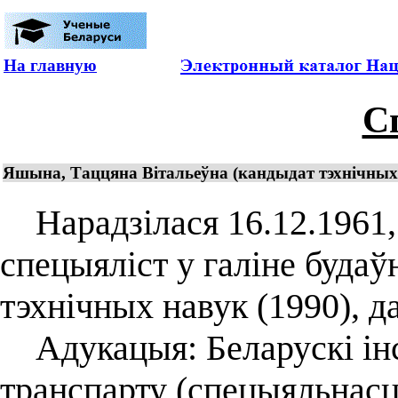
На главную
С
Яшына, Таццяна Вітальеўна (кандыдат тэхнічных н
Нарадзілася 16.12.1961, 
спецыяліст у галіне буда
тэхнічных навук (1990), д
Адукацыя: Беларускі інс
транспарту (спецыяльнасц