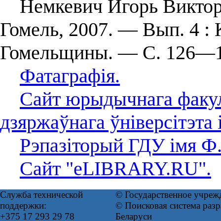
Немкевич Игорь Викторов
Гомель, 2007. — Вып. 4 :
Гомельщины. — С. 126—1
Фатаграфія.
Сайт юрыдычнага факул
дзяржаўнага ўніверсітэта
Рэпазіторый ГДУ імя Ф
Сайт "eLIBRARY.RU".
Служба технической
© Государственное учреж
поддержки:
© Поисковая система ра
+375 17 293 29 78
Беларуси