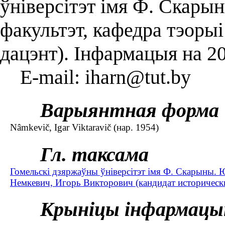
ўніверсітэт імя Ф. Скары
факультэт, кафедра тэорыі 
дацэнт). Інфармацыя на 2
E-mail: iharn@tut.by
Варыянтная форма
Nâmkevič, Igar Viktaravič (нар. 1954)
Гл. таксама
Гомельскі дзяржаўны ўніверсітэт імя Ф. Скарыны.
Немкевич, Игорь Викторович (кандидат исторически
Крыніцы інфармацы