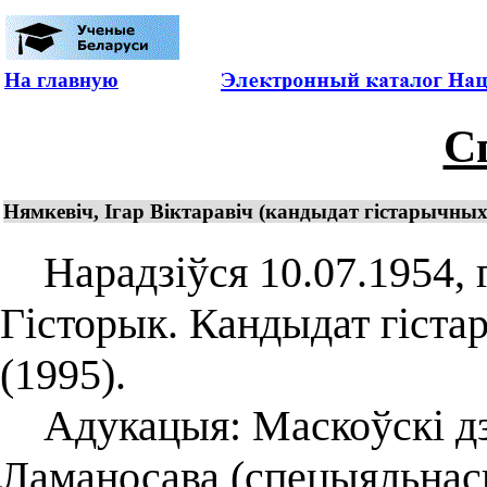
На главную
С
Нямкевіч, Ігар Віктаравіч (кандыдат гістарычных 
Нарадзіўся 10.07.1954, г
Гісторык. Кандыдат гіста
(1995).
Адукацыя: Маскоўскі дзя
Ламаносава (спецыяльнасц