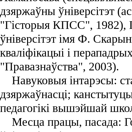
дзяржаўны ўніверсітэт (а
"Гісторыя КПСС", 1982),
ўніверсітэт імя Ф. Скары
кваліфікацыі і перападры
"Правазнаўства", 2003).
Навуковыя інтарэсы: ста
дзяржаўнасці; канстытуц
педагогікі вышэйшай шко
Месца працы, пасада: Г