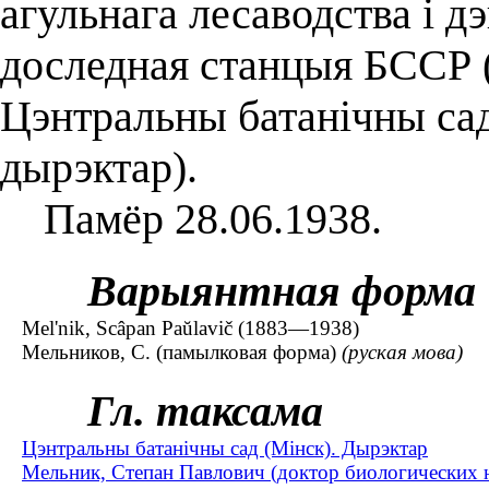
агульнага лесаводства і д
доследная станцыя БССР (
Цэнтральны батанічны са
дырэктар).
Памёр 28.06.1938.
Варыянтная форма
Mel'nik, Scâpan Paŭlavič (1883—1938)
Мельников, С. (памылковая форма)
(руская мова)
Гл. таксама
Цэнтральны батанічны сад (Мінск). Дырэктар
Мельник, Степан Павлович (доктор биологических 