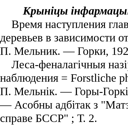
Крыніцы інфармацы
Время наступления глав
деревьев в зависимости о
П. Мельник. — Горки, 192
Леса-феналагічныя назір
наблюдения = Forstliche p
П. Мельнік. — Горы-Горкі
— Асобны адбітак з "Мат
справе БССР" ; Т. 2.