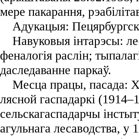
мере пакарання, рэабіліта
Адукацыя: Пецярбургскі 
Навуковыя інтарэсы: лес
феналогія раслін; тыпала
даследаванне паркаў.
Месца працы, пасада: Хар
лясной гаспадаркі (1914–
сельскагаспадарчы інстыт
агульнага лесаводства, у