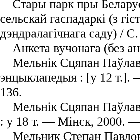
Стары парк пры Беларуск
сельскай гаспадаркі (з гіс
дэндралагічнага саду) / С.
Анкета вучонага (без ан
Мельнік Сцяпан Паўлавіч
энцыклапедыя : [у 12 т.].
136.
Мельнік Сцяпан Паўлавіч
: у 18 т. — Мінск, 2000. —
Мельник Степан Павлови