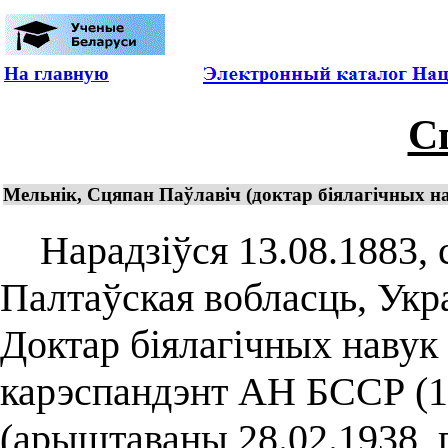
На главную
С
Мельнік, Сцяпан Паўлавіч (доктар біялагічных н
Нарадзіўся 13.08.1883, с.
Палтаўская вобласць, Укра
Доктар біялагічных навук 
карэспандэнт АН БССР (1
(арыштаваны 28.02.1938,