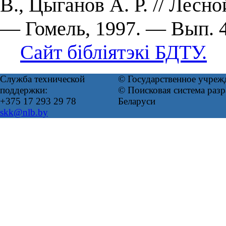
В., Цыганов А. Р. // Лесн
— Гомель, 1997. — Вып. 
Сайт бібліятэкі БДТУ.
Служба технической
© Государственное учреж
поддержки:
© Поисковая система ра
+375 17 293 29 78
Беларуси
skk@nlb.by