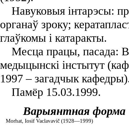
Навуковыя інтарэсы: пра
органаў зроку; кератаплас
глаўкомы і катаракты.
Месца працы, пасада: В
медыцынскі інстытут (каф
1997 – загадчык кафедры)
Памёр 15.03.1999.
Варыянтная форма
Morhat, Iosif Vaclavavič (1928—1999)