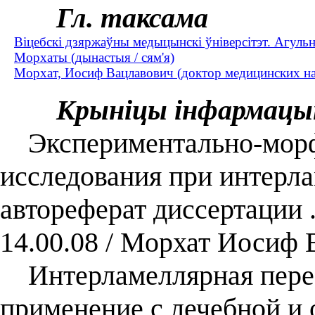
Гл. таксама
Віцебскі дзяржаўны медыцынскі ўніверсітэт. Агульн
Морхаты (дынастыя / сям'я)
Морхат, Иосиф Вацлавович (доктор медицинских н
Крыніцы інфармацы
Экспериментально-морфо
исследования при интерла
автореферат диссертации .
14.00.08 / Морхат Иосиф 
Интерламеллярная перес
применение с лечебной и