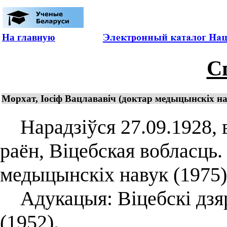
На главную
С
Морхат, Іосіф Вацлававіч (доктар медыцынскіх н
Нарадзіўся 27.09.1928, 
раён, Віцебская вобласць.
медыцынскіх навук (1975)
Адукацыя: Віцебскі дзя
(1952).