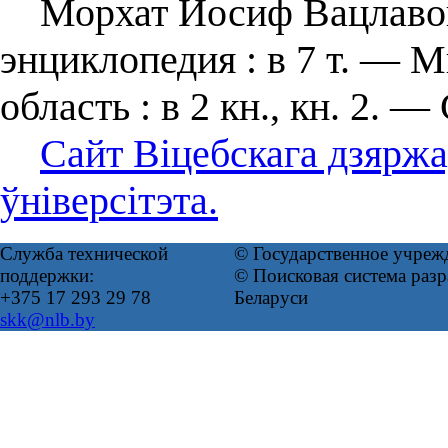
Морхат Иосиф Вацлавови
энциклопедия : в 7 т. — М
область : в 2 кн., кн. 2. — 
Сайт Віцебскага дзярж
ўніверсітэта.
Служба технической
© Государственное учреж
поддержки:
© Поисковая система ра
+375 17 293 29 78
Беларуси
skk@nlb.by