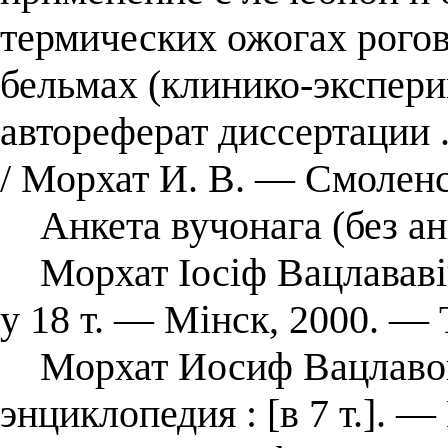
термических ожогах рогов
бельмах (клинико-экспери
автореферат диссертации 
/ Морхат И. В. — Смоленс
Анкета вучонага (без ан
Морхат Іосіф Вацлававіч
у 18 т. — Мінск, 2000. — Т
Морхат Иосиф Вацлавович
энциклопедия : [в 7 т.]. —