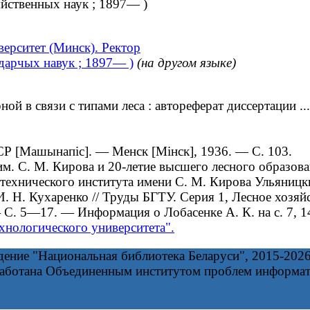
йственных наук ; 1897— )
ерситет (Минск). Ректор
адарчых навук ; 1897— )
(на другом языке)
 в связи с типами леса : автореферат диссертации ...
Р [Машынапіс]. — Менск [Мінск], 1936. — С. 103.
. С. М. Кирова и 20-летие высшего лесного образован
ехнического института имени С. М. Кирова Ульяницк
. Н. Кухаренко // Труды БГТУ. Серия 1, Лесное хозяй
 5—17. — Информация о Лобасенке А. К. на с. 7, 14 (
хнологического университета".
дение "Национальная библиотека Беларуси", 2015-202
работана Объединенным институтом проблем информа