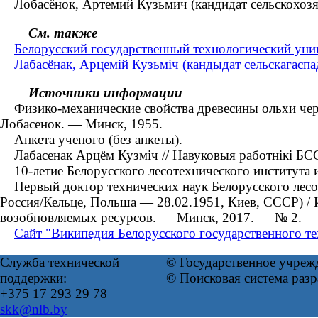
Лобасёнок, Артемий Кузьмич (кандидат сельскохозя
См. также
Белорусский государственный технологический унив
Лабасёнак, Арцемій Кузьміч (кандыдат сельскагасп
Источники информации
Физико-механические свойства древесины ольхи черной
Лобасенок. — Минск, 1955.
Анкета ученого (без анкеты).
Лабасенак Арцём Кузміч // Навуковыя работнікі БСС
10-летие Белорусского лесотехнического института им
Первый доктор технических наук Белорусского лесот
Россия/Кельце, Польша — 28.02.1951, Киев, СССР) / И
возобновляемых ресурсов. — Минск, 2017. — № 2. — С.
Сайт "Википедия Белорусского государственного те
Служба технической
© Государственное учреж
поддержки:
© Поисковая система раз
+375 17 293 29 78
skk@nlb.by