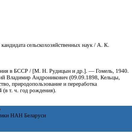
 кандидата сельскохозяйственных наук / А. К.
ия в БССР / [М. Н. Рудицын и др.]. — Гомель, 1940.
ий Владимир Андроникович (09.09.1898, Кельцы,
ство, природопользование и переработка
в т. ч. год рождения).
6
тики НАН Беларуси