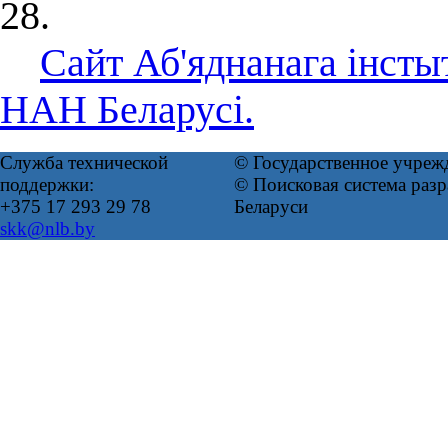
28.
Сайт Аб'яднанага інсты
НАН Беларусі.
Служба технической
© Государственное учреж
поддержки:
© Поисковая система ра
+375 17 293 29 78
Беларуси
skk@nlb.by