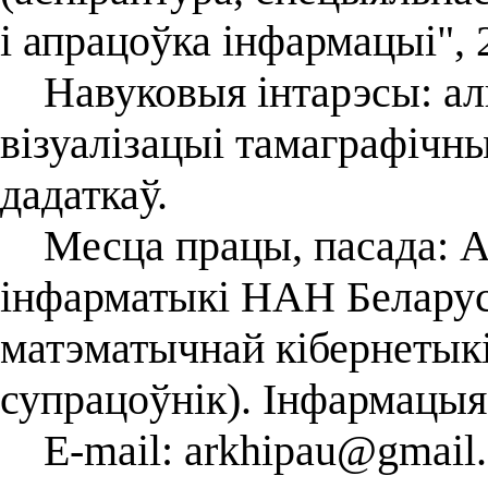
і апрацоўка інфармацыі", 
Навуковыя інтарэсы: алг
візуалізацыі тамаграфічн
дадаткаў.
Месца працы, пасада: Аб
інфарматыкі НАН Беларусі
матэматычнай кібернетык
супрацоўнік). Інфармацыя
E-mail: arkhipau@gmail