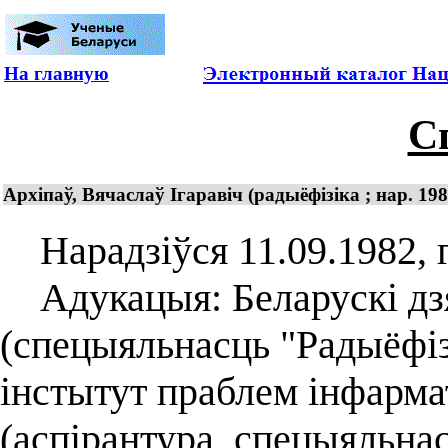
На главную
С
Архіпаў, Вячаслаў Ігаравіч (радыёфізіка ; нар. 198
Нарадзіўся 11.09.1982, г
Адукацыя: Беларускі дзя
(спецыяльнасць "Радыёфіз
інстытут праблем інфарм
(аспірантура, спецыяльнас