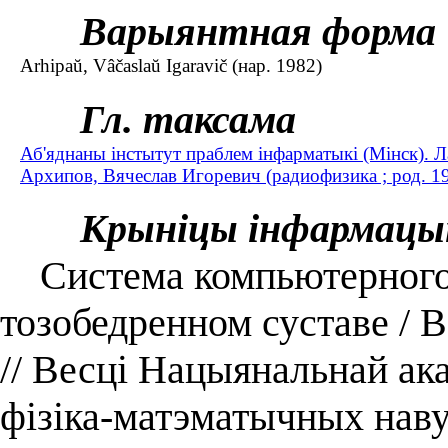
Варыянтная форма
Arhipaŭ, Vâčaslaŭ Igaravič (нар. 1982)
Гл. таксама
Аб'яднаны інстытут праблем інфарматыкі (Мінск). 
Архипов, Вячеслав Игоревич (радиофизика ; род. 1
Крыніцы інфармацы
Система компьютерного 
тозобедренном суставе / В
// Весці Нацыянальнай ака
фізіка-матэматычных нав