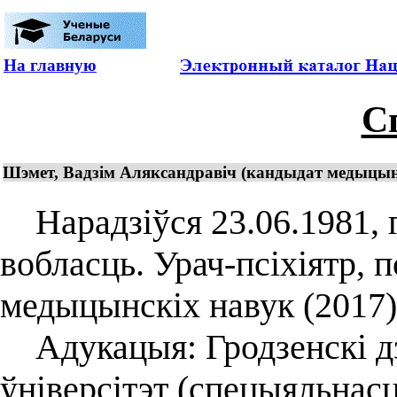
На главную
С
Шэмет, Вадзім Аляксандравіч (кандыдат медыцынскі
Нарадзіўся 23.06.1981, г
вобласць. Урач-псіхіятр, 
медыцынскіх навук (2017)
Адукацыя: Гродзенскі д
ўніверсітэт (спецыяльнас