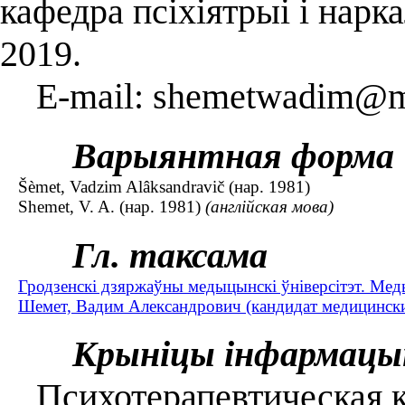
кафедра псіхіятрыі і нарка
2019.
E-mail: shemetwadim@ma
Варыянтная форма
Šèmet, Vadzіm Alâksandravіč (нар. 1981)
Shemet, V. A. (нар. 1981)
(англійская мова)
Гл. таксама
Гродзенскі дзяржаўны медыцынскі ўніверсітэт. Мед
Шемет, Вадим Александрович (кандидат медицинских 
Крыніцы інфармацы
Психотерапевтическая к