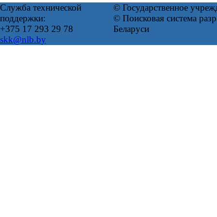
Служба технической
© Государственное учреж
поддержки:
© Поисковая система ра
+375 17 293 29 78
Беларуси
skk@nlb.by