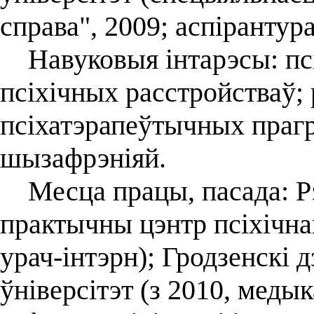
справа", 2009; аспірантура
Навуковыя інтарэсы: псіх
псіхічных расстройстваў;
псіхатэрапеўтычных прагр
шызафрэніяй.
Месца працы, пасада: Рэ
практычны цэнтр псіхічна
урач-інтэрн); Гродзенскі
ўніверсітэт (з 2010, меды