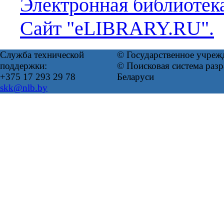
Электронная библиотек
Сайт "eLIBRARY.RU".
Служба технической
© Государственное учреж
поддержки:
© Поисковая система ра
+375 17 293 29 78
Беларуси
skk@nlb.by