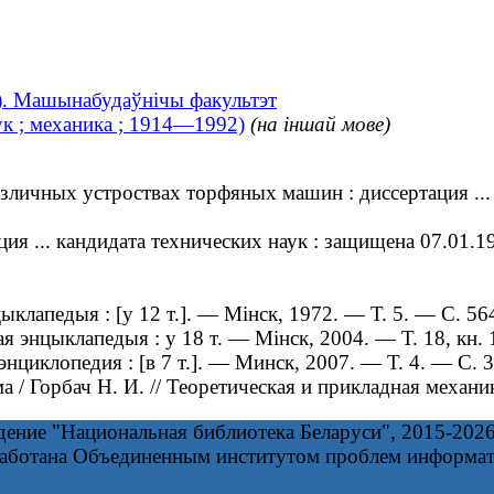
к). Машынабудаўнічы факультэт
к ; механика ; 1914—1992)
(на іншай мове)
личных устроствах торфяных машин : диссертация ... 
 ... кандидата технических наук : защищена 07.01.19
клапедыя : [у 12 т.]. — Мінск, 1972. — Т. 5. — С. 56
я энцыклапедыя : у 18 т. — Мінск, 2004. — Т. 18, кн. 
циклопедия : [в 7 т.]. — Минск, 2007. — Т. 4. — С. 3
/ Горбач Н. И. // Теоретическая и прикладная механ
дение "Национальная библиотека Беларуси", 2015-202
работана Объединенным институтом проблем информа