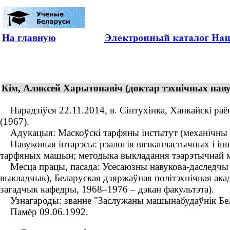
На главную
Кім, Аляксей Харытонавіч (доктар тэхнічных наву
Нарадзіўся 22.11.2014, в. Сінтухінка, Ханкайскі раён
(1967).
Адукацыя: Маскоўскі тарфяны інстытут (механічны ф
Навуковыя інтарэсы: рэалогія вязкапластычных і інш
тарфяных машын; методыка выкладання тэарэтычнай 
Месца працы, пасада: Усесаюзны навукова-даследчы і
выкладчык), Беларуская дзяржаўная політэхнічная ака
загадчык кафедры, 1968–1976 – дэкан факультэта).
Узнагароды: званне "Заслужаны машынабудаўнік Бела
Памёр 09.06.1992.