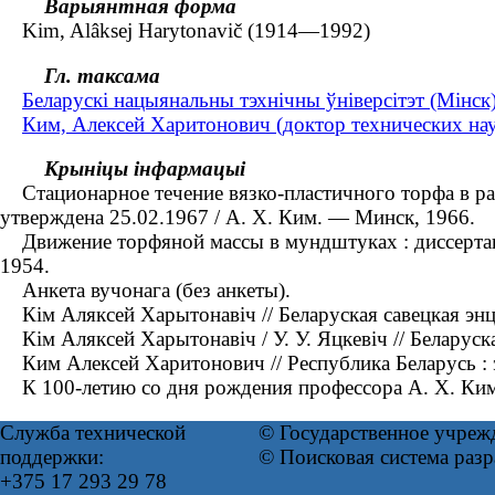
Варыянтная форма
Kim, Alâksej Harytonavič (1914—1992)
Гл. таксама
Беларускі нацыянальны тэхнічны ўніверсітэт (Мінс
Ким, Алексей Харитонович (доктор технических нау
Крыніцы інфармацыі
Стационарное течение вязко-пластичного торфа в раз
утверждена 25.02.1967 / А. Х. Ким. — Минск, 1966.
Движение торфяной массы в мундштуках : диссертация
1954.
Анкета вучонага (без анкеты).
Кім Аляксей Харытонавіч // Беларуская савецкая энцы
Кім Аляксей Харытонавіч / У. У. Яцкевіч // Беларуска
Ким Алексей Харитонович // Республика Беларусь : эн
К 100-летию со дня рождения профессора А. Х. Кима 
Служба технической
© Государственное учреж
поддержки:
© Поисковая система раз
+375 17 293 29 78