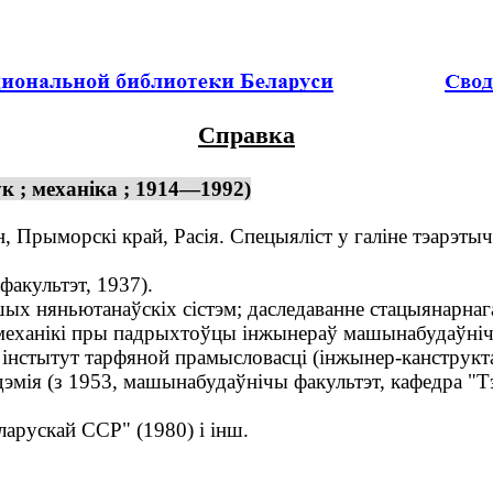
Справка
к ; механіка ; 1914—1992)
, Прыморскі край, Расія. Спецыяліст у галіне тэарэтыч
акультэт, 1937).
ых няньютанаўскіх сістэм; даследаванне стацыянарнаг
механікі пры падрыхтоўцы інжынераў машынабудаўніч
нстытут тарфяной прамысловасці (інжынер-канструктар
дэмія (з 1953, машынабудаўнічы факультэт, кафедра "Т
рускай ССР" (1980) і інш.