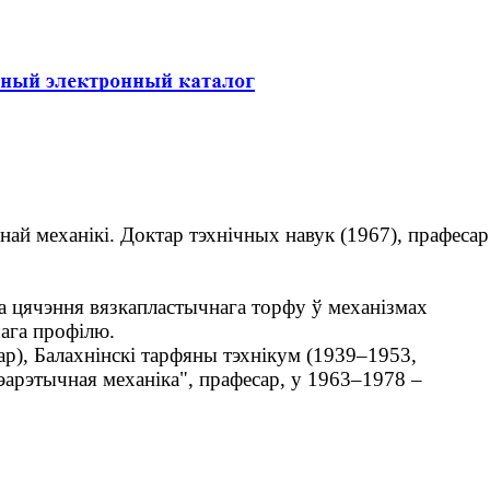
най механікі. Доктар тэхнічных навук (1967), прафесар
а цячэння вязкапластычнага торфу ў механізмах
ага профілю.
), Балахнінскі тарфяны тэхнікум (1939–1953,
эарэтычная механіка", прафесар, у 1963–1978 –