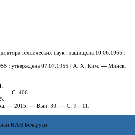
доктора технических наук : защищена 10.06.1966 :
55 : утверждена 07.07.1955 / А. Х. Ким. — Минск,
4.
1. — С. 406.
5.
ика. — 2015. — Вып. 30. — С. 9—11.
6
тики НАН Беларуси