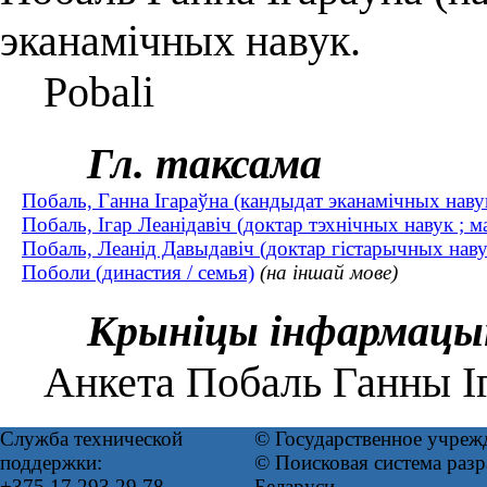
эканамічных навук.
Pobali
Гл. таксама
Побаль, Ганна Ігараўна (кандыдат эканамічных навук
Побаль, Ігар Леанідавіч (доктар тэхнічных навук ; 
Побаль, Леанід Давыдавіч (доктар гістарычных нав
Поболи (династия / семья)
(на іншай мове)
Крыніцы інфармацы
Анкета Побаль Ганны Іг
Служба технической
© Государственное учреж
поддержки:
© Поисковая система ра
+375 17 293 29 78
Беларуси