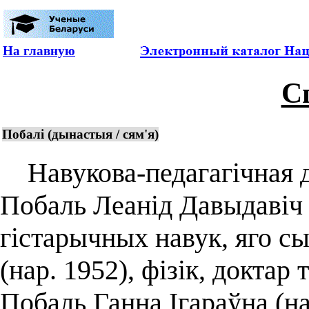
На главную
С
Побалі (дынастыя / сям'я)
Навукова-педагагічная д
Побаль Леанід Давыдавіч 
гістарычных навук, яго сы
(нар. 1952), фізік, доктар
Побаль Ганна Ігараўна (на