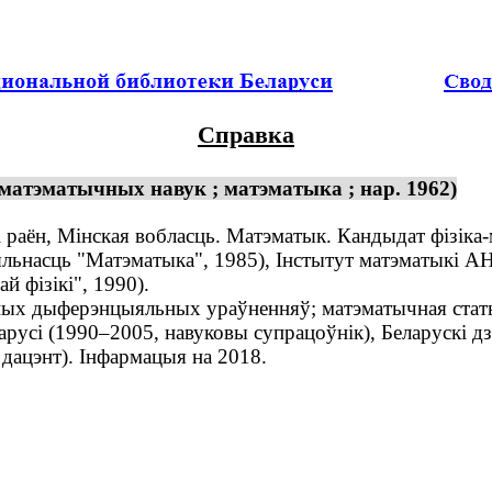
Справка
-матэматычных навук ; матэматыка ; нар. 1962)
 раён, Мінская вобласць. Матэматык. Кандыдат фізіка-
ьнасць "Матэматыка", 1985), Інстытут матэматыкі АН
 фізікі", 1990).
ных дыферэнцыяльных ураўненняў; матэматычная стат
сі (1990–2005, навуковы супрацоўнік), Беларускі дзя
дацэнт). Інфармацыя на 2018.