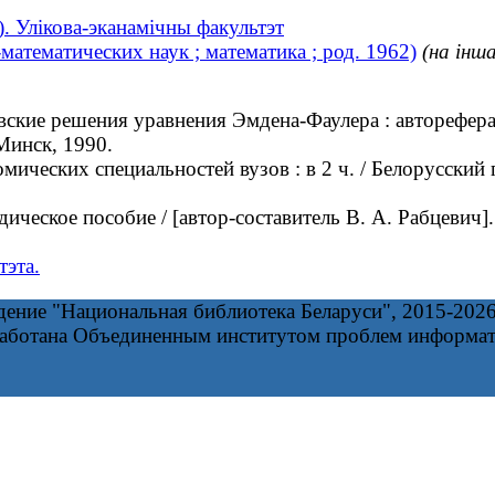
). Улікова-эканамічны факультэт
атематических наук ; математика ; род. 1962)
(на інш
ие решения уравнения Эмдена-Фаулера : автореферат 
Минск, 1990.
ических специальностей вузов : в 2 ч. / Белорусский
ческое пособие / [автор-составитель В. А. Рабцевич]
тэта.
дение "Национальная библиотека Беларуси", 2015-202
работана Объединенным институтом проблем информа