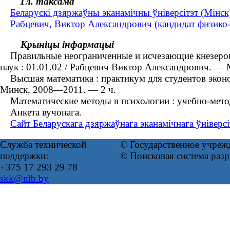
Гл. таксама
Беларускі дзяржаўны эканамічны ўніверсітэт (Мінск
Рабцевич, Виктор Александрович (кандидат физико-м
Крыніцы інфармацыі
Правильные неограниченные и исчезающие кнезеровск
наук : 01.01.02 / Рабцевич Виктор Александрович. ― 
Высшая математика : практикум для студентов эконом
Минск, 2008―2011. — 2 ч.
Математические методы в психологии : учебно-методи
Анкета вучонага.
Сайт Беларускага дзяржаўнага эканамічнага ўніверсі
Служба технической
© Государственное учреж
поддержки:
© Поисковая система раз
+375 17 293 29 78
skk@nlb.by