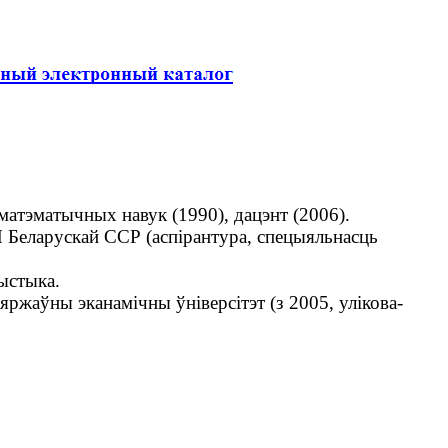
матэматычных навук (1990), дацэнт (2006).
 Беларускай ССР (аспірантура, спецыяльнасць
ыстыка.
ржаўны эканамічны ўніверсітэт (з 2005, улікова-