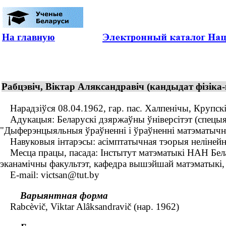
На главную
Рабцэвіч, Віктар Аляксандравіч (кандыдат фізіка
Нарадзіўся 08.04.1962, гар. пас. Халпенічы, Крупскі
Адукацыя: Беларускі дзяржаўны ўніверсітэт (спецыял
"Дыферэнцыяльныя ўраўненні і ўраўненні матэматычнай
Навуковыя інтарэсы: асімптатычная тэорыя неліней
Месца працы, пасада: Інстытут матэматыкі НАН Белару
эканамічны факультэт, кафедра вышэйшай матэматыкі, 
E-mail: victsan@tut.by
Варыянтная форма
Rabcèvič, Viktar Alâksandravič (нар. 1962)