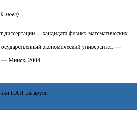
ай мове)
диссертации ... кандидата физико-математических
 государственный экономический университет. ―
. ― Минск, 2004.
6
тики НАН Беларуси