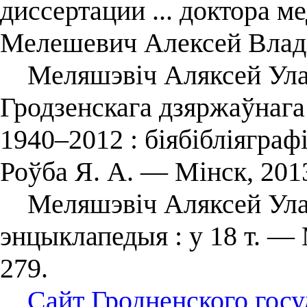
диссертации ... доктора ме
Мелешевич Алексей Влад
Меляшэвіч Аляксей Улад
Гродзенскага дзяржаўнага 
1940–2012 : біябібліяграфі
Роўба Я. А. ― Мінск, 201
Меляшэвіч Аляксей Уладз
энцыклапедыя : у 18 т. — 
279.
Сайт Гродненского госу