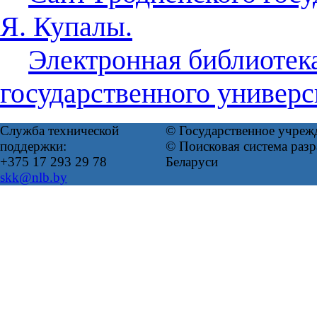
Я. Купалы.
Электронная библиотек
государственного универс
Служба технической
© Государственное учреж
поддержки:
© Поисковая система ра
+375 17 293 29 78
Беларуси
skk@nlb.by