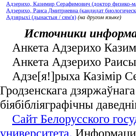
Адзерихо, Казимир Серафимович (доктор физико-ма
Адзерихо, Раиса Дмитриевна (кандидат биологически
Адзярыхі (дынастыя / сям'я)
(на другом языке)
Источники информ
Анкета Адзерихо Казим
Анкета Адзерихо Раисы
Адзе[я!]рыха Казімір Се
Гродзенскага дзяржаўнага 
біябібліяграфічны даведні
Сайт Белорусского госу
университета.
Информация