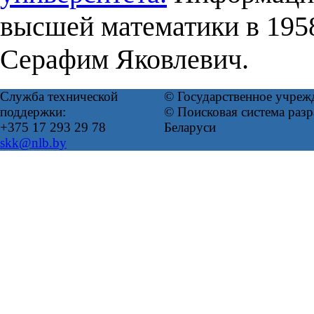
высшей математики в 195
Серафим Яковлевич.
Служба технической
© Государственное учреж
поддержки:
© Поисковая система ра
+375 17 293 29 78
Беларуси
skk@nlb.by