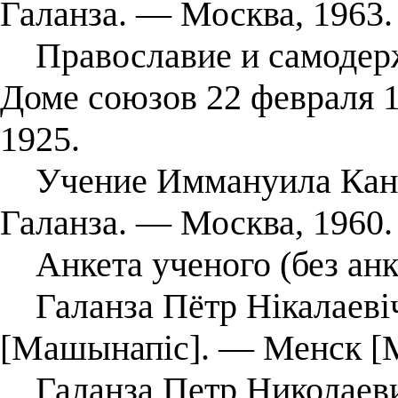
Галанза. — Москва, 1963.
Православие и самодержа
Доме союзов 22 февраля 19
1925.
Учение Иммануила Канта 
Галанза. — Москва, 1960.
Анкета ученого (без анк
Галанза Пётр Нікалаевіч
[Машынапіс]. — Менск [Мі
Галанза Петр Николаевич