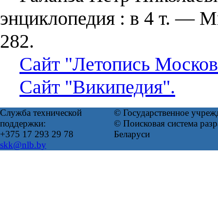
энциклопедия : в 4 т. — 
282.
Сайт "Летопись Москов
Сайт "Википедия".
Служба технической
© Государственное учреж
поддержки:
© Поисковая система ра
+375 17 293 29 78
Беларуси
skk@nlb.by