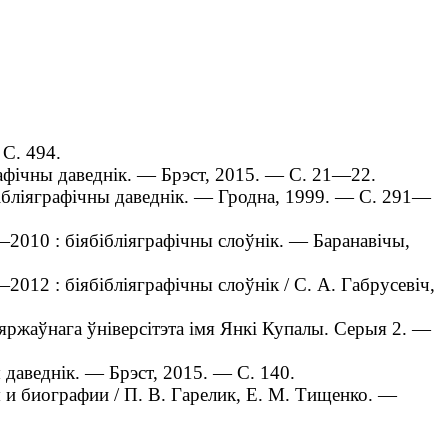
 С. 494.
афічны даведнік. — Брэст, 2015. — С. 21—22.
бібліяграфічны даведнік. ― Гродна, 1999. — С. 291—
2010 : біябібліяграфічны слоўнік. — Баранавічы,
012 : біябібліяграфічны слоўнік / С. А. Габрусевіч,
яржаўнага ўніверсітэта імя Янкі Купалы. Серыя 2. —
даведнік. — Брэст, 2015. — С. 140.
и биографии / П. В. Гарелик, Е. М. Тищенко. —