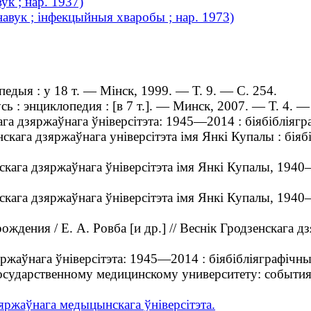
ук ; нар. 1937)
авук ; інфекцыйныя хваробы ; нар. 1973)
дыя : у 18 т. — Мінск, 1999. — Т. 9. — С. 254.
: энциклопедия : [в 7 т.]. — Минск, 2007. — Т. 4. —
а дзяржаўнага ўніверсітэта: 1945—2014 : біябібліягр
кага дзяржаўнага універсітэта імя Янкі Купалы : бія
ага дзяржаўнага ўніверсітэта імя Янкі Купалы, 1940—
га дзяржаўнага ўніверсітэта імя Янкі Купалы, 1940—2
ения / Е. А. Ровба [и др.] // Веснік Гродзенскага дз
жаўнага ўніверсітэта: 1945—2014 : біябібліяграфічны 
сударственному медицинскому университету: события 
ржаўнага медыцынскага ўніверсітэта.