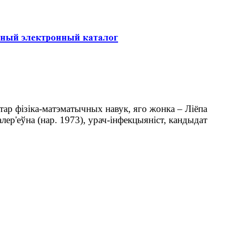
тар фізіка-матэматычных навук, яго жонка – Ліёпа
лер'еўна (нар. 1973), урач-інфекцыяніст, кандыдат