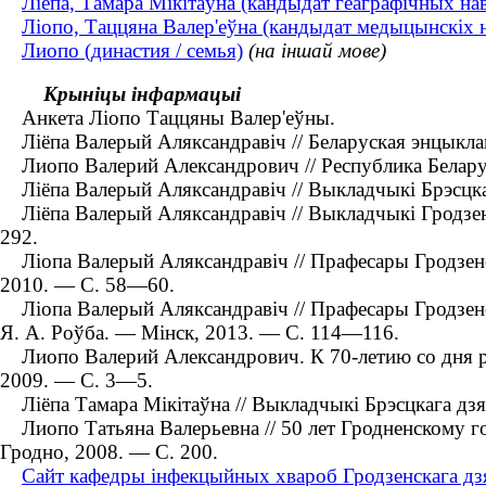
Ліёпа, Тамара Мікітаўна (кандыдат геаграфічных нав
Ліопо, Таццяна Валер'еўна (кандыдат медыцынскіх н
Лиопо (династия / семья)
(на іншай мове)
Крыніцы інфармацыі
Анкета Ліопо Таццяны Валер'еўны.
Ліёпа Валерый Аляксандравіч // Беларуская энцыклапе
Лиопо Валерий Александрович // Республика Беларусь 
Ліёпа Валерый Аляксандравіч // Выкладчыкі Брэсцкаг
Ліёпа Валерый Аляксандравіч // Выкладчыкі Гродзенс
292.
Ліопа Валерый Аляксандравіч // Прафесары Гродзенск
2010. — С. 58—60.
Ліопа Валерый Аляксандравіч // Прафесары Гродзенска
Я. А. Роўба. — Мінск, 2013. — С. 114—116.
Лиопо Валерий Александрович. К 70-летию со дня рожд
2009. — С. 3—5.
Ліёпа Тамара Мікітаўна // Выкладчыкі Брэсцкага дзяр
Лиопо Татьяна Валерьевна // 50 лет Гродненскому го
Гродно, 2008. — С. 200.
Сайт кафедры інфекцыйных хвароб Гродзенскага дзя