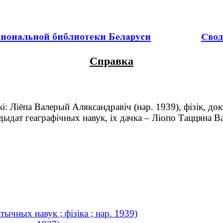
Справка
: Ліёпа Валерый Аляксандравіч (нар. 1939), фізік, док
дыдат геаграфічных навук, іх дачка – Ліопо Таццяна Ва
ычных навук ; фізіка ; нар. 1939)