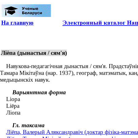
На главную
Ліёпа (дынастыя / сям'я)
Навукова-педагагічная дынастыя / сям'я. Прадстаўнікі
Тамара Мікітаўна (нар. 1937), географ, матэматык, кан
медыцынскіх навук.
Варыянтная форма
Liopa
Liëpa
Ліопа
Гл. таксама
Ліёпа, Валерый Аляксандравіч (доктар фізіка-матэмат