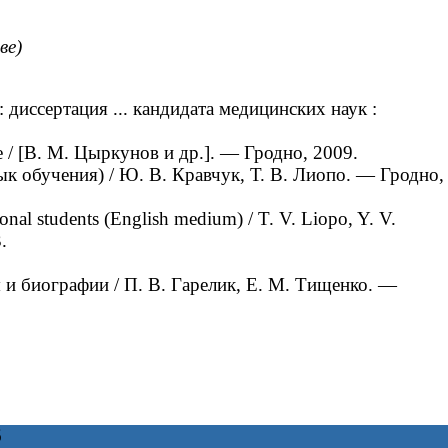
ве)
иссертация ... кандидата медицинских наук :
/ [В. М. Цыркунов и др.]. — Гродно, 2009.
к обучения) / Ю. В. Кравчук, Т. В. Лиопо. — Гродно,
onal students (English medium) / T. V. Liopo, Y. V.
.
и биографии / П. В. Гарелик, Е. М. Тищенко. —
6