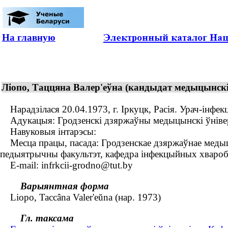
На главную
Ліопо, Таццяна Валер'еўна (кандыдат медыцынскі
Нарадзілася 20.04.1973, г. Іркуцк, Расія. Урач-інфек
Адукацыя: Гродзенскі дзяржаўны медыцынскі ўніверс
Навуковыя інтарэсы:
Месца працы, пасада: Гродзенскае дзяржаўнае медыцы
педыятрычны факультэт, кафедра інфекцыйных хвароб,
E-mail: infrkcii-grodno@tut.by
Варыянтная форма
Liopo, Taccâna Valer'eŭna (нар. 1973)
Гл. таксама