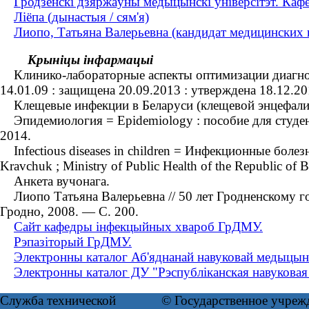
Гродзенскі дзяржаўны медыцынскі ўніверсітэт. Ка
Ліёпа (дынастыя / сям'я)
Лиопо, Татьяна Валерьевна (кандидат медицинских н
Крыніцы інфармацыі
Клинико-лабораторные аспекты оптимизации диагност
14.01.09 : защищена 20.09.2013 : утверждена 18.12.2
Клещевые инфекции в Беларуси (клещевой энцефалит, 
Эпидемиология = Epidemiology : пособие для студент
2014.
Infectious diseases in children = Инфекционные болезни у
Kravchuk ; Ministry of Public Health of the Republic of 
Анкета вучонага.
Лиопо Татьяна Валерьевна // 50 лет Гродненскому го
Гродно, 2008. — С. 200.
Сайт кафедры інфекцыйных хвароб ГрДМУ.
Рэпазіторый ГрДМУ.
Электронны каталог Аб'яднанай навуковай медыцын
Электронны каталог ДУ "Рэспубліканская навуковая
Служба технической
© Государственное учреж