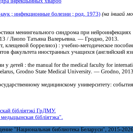
федра інфекцыйных хвароб
аук ; инфекционные болезни ; род. 1973)
(на іншай мо
ики менингеального синдрома при нейроинфекциях : д
013 / Лиопо Татьяна Валерьевна. — Гродно, 2013.
клещевой боррелиоз) : учебно-методическое пособие 
ов факультета иностранных учащихся (английский язы
 детей : the manual for the medical faculty for internati
Belarus, Grodno State Medical University. — Grodno, 2013
сударственному медицинскому университету: события 
скай бібліятэкі ГрДМУ.
 медыцынская бібліятэка".
дение "Национальная библиотека Беларуси", 2015-202