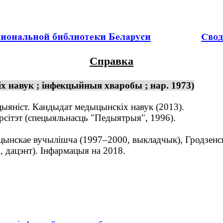
Справка
х навук ; інфекцыйныя хваробы ; нар. 1973)
цыяніст. Кандыдат медыцынскіх навук (2013).
ітэт (спецыяльнасць "Педыятрыя", 1996).
нскае вучылішча (1997–2000, выкладчык), Гродзенскі
 дацэнт). Інфармацыя на 2018.