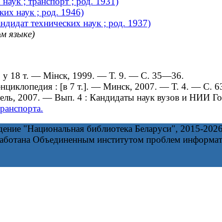
аук ; транспорт ; род. 1931)
их наук ; род. 1946)
ндидат технических наук ; род. 1937)
ом языке)
 у 18 т. — Мінск, 1999. — Т. 9. — С. 35—36.
циклопедия : [в 7 т.]. — Минск, 2007. — Т. 4. — С. 6
мель, 2007. — Вып. 4 : Кандидаты наук вузов и НИИ 
ранспорта.
дение "Национальная библиотека Беларуси", 2015-202
работана Объединенным институтом проблем информа