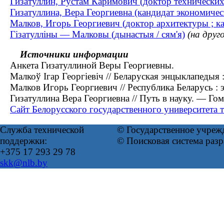
Гизатуллин, Рустам Каримович (доктор технических н
Гизатуллина, Вера Георгиевна (кандидат экономическ
Малков, Игорь Георгиевич (доктор архитектуры ; ка
Гізатулліны — Малковы (дынастыя / сям'я)
(на друг
Источники информации
Анкета Гизатуллиной Веры Георгиевны.
Малкоў Ігар Георгіевіч // Беларуская энцыклапедыя :
Малков Игорь Георгиевич // Республика Беларусь : эн
Гизатуллина Вера Георгиевна // Путь в науку. — Го
Сайт Белорусского государственного университета т
Служба технической
© Государственное учреж
поддержки:
© Поисковая система раз
+375 17 293 29 78
skk@nlb.by