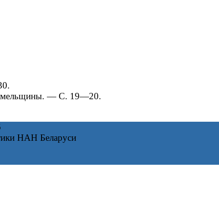
30.
Гомельщины. — С. 19—20.
6
тики НАН Беларуси