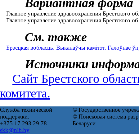
Вариантная форма
Главное управление здравоохранения Брестского обл
Главное управление здравоохранения Брестского о
См. также
Брэсцкая вобласць. Выканаўчы камітэт. Галоўнае ў
Источники информ
Сайт Брестского област
комитета.
Служба технической
© Государственное учреж
поддержки:
© Поисковая система ра
+375 17 293 29 78
Беларуси
skk@nlb.by