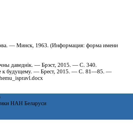
ова. — Минск, 1963. (Информация: форма имени
чны даведнік. — Брэст, 2015. — С. 340.
е к будущему. — Брест, 2015. — С. 81—85. —
chemu_ispravl.docx
6
тики НАН Беларуси