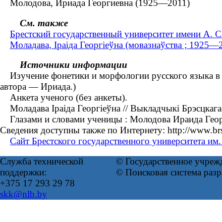
Молодова, Ириада Георгиевна (1925—2011)
См. также
Брестский государственный университет имени А. 
Моладава, Іраіда Георгіеўна (мовазнаўства ; 1925—
Источники информации
Изучение фонетики и морфологии русского языка в ш
автора — Ириада.)
Анкета ученого (без анкеты).
Моладава Іраіда Георгіеўна // Выкладчыкі Брэсцкага 
Глазами и словами ученицы : Молодова Ираида Георг
Сведения доступны также по Интернету: http://www.brsu.
Сайт Брестского государственного университета им.
Служба технической
© Государственное учреж
поддержки:
© Поисковая система раз
+375 17 293 29 78
skk@nlb.by