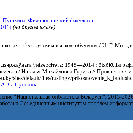
С. Пушкина. Филологический факультет
2011)
(на другом языке)
колах с белорусским языком обучения / И. Г. Молод
дзяржаўнага ўніверсітэта: 1945—2014 : біябібліяграфі
иевна / Наталья Михайловна Гурина // Прикосновени
by/sites/default/files/ruslingv/prikosnovenie_k_budush
 А. С. Пушкина.
дение "Национальная библиотека Беларуси", 2015-202
работана Объединенным институтом проблем информа