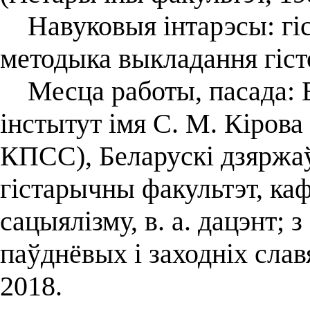
Навуковыя інтарэсы: гіст
методыка выкладання гіст
Месца работы, пасада: Б
інстытут імя С. М. Кірова 
КПСС), Беларускі дзяржаў
гістарычны факультэт, ка
сацыялізму, в. а. дацэнт; 
паўднёвых і заходніх слав
2018.