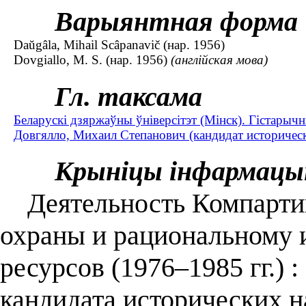
Варыянтная форма
Daŭgâla, Mihail Scâpanavič (нар. 1956)
Dovgiallo, M. S. (нар. 1956)
(англійская мова)
Гл. таксама
Беларускі дзяржаўны ўніверсітэт (Мінск). Гістарыч
Довгялло, Михаил Степанович (кандидат исторически
Крыніцы інфармацы
Деятельность Компартии
охраны и рациональному
ресурсов (1976–1985 гг.) :
кандидата исторических на