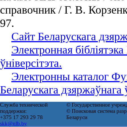
справочник / Г. В. Корзе
97.
Сайт Беларускага дзярж
Электронная бібліятэка
ўніверсітэта.
Электронны каталог Фу
Беларускага дзяржаўнага ў
Служба технической
© Государственное учреж
поддержки:
© Поисковая система ра
+375 17 293 29 78
Беларуси
skk@nlb.by