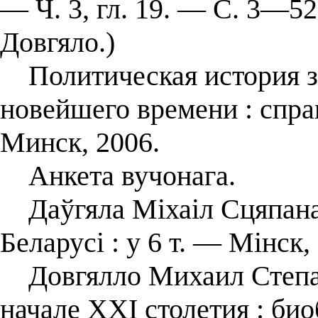
— Ч. 3, гл. 19. — С. 3—52
Довгяло.)
Политическая история з
новейшего времени : спра
Минск, 2006.
Анкета вучонага.
Даўгяла Міхаіл Сцяпанав
Беларусі : у 6 т. — Мінск, 
Довгялло Михаил Степан
начале XXI столетия : би