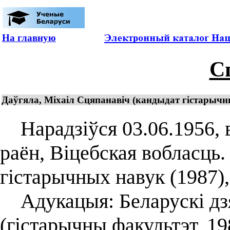
На главную
С
Даўгяла, Міхаіл Сцяпанавіч (кандыдат гістарычны
Нарадзіўся 03.06.1956, в
раён, Віцебская вобласць
гістарычных навук (1987),
Адукацыя: Беларускі дзя
(гістарычны факультэт, 19