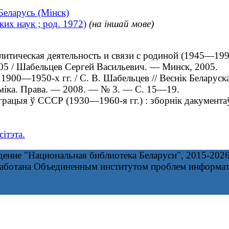
Беларусь (Мінск)
их наук ; род. 1972)
(на іншай мове)
ческая деятельность и связи с родиной (1945—1991 гг
005 / Шабельцев Сергей Васильевич. — Минск, 2005.
0—1950-х гг. / С. В. Шабельцев // Веснік Беларускаг
номіка. Права. — 2008. — № 3. — С. 15—19.
рацыя ў СССР (1930—1960-я гг.) : зборнік дакументаў 
ітэта.
дение "Национальная библиотека Беларуси", 2015-202
работана Объединенным институтом проблем информа