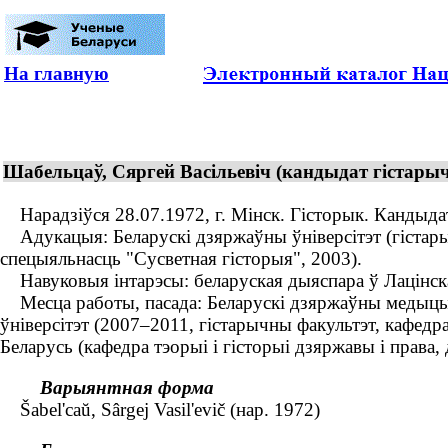
На главную
Шабельцаў, Сяргей Васільевіч (кандыдат гістарыч
Нарадзіўся 28.07.1972, г. Мінск. Гісторык. Кандыдат
Адукацыя: Беларускі дзяржаўны ўніверсітэт (гістарыч
спецыяльнасць "Сусветная гісторыя", 2003).
Навуковыя інтарэсы: беларуская дыяспара ў Лацінска
Месца работы, пасада: Беларускі дзяржаўны медыцынскі
ўніверсітэт (2007–2011, гістарычны факультэт, кафедра
Беларусь (кафедра тэорыі і гісторыі дзяржавы і права,
Варыянтная форма
Šabel'caŭ, Sârgej Vasil'evič (нар. 1972)