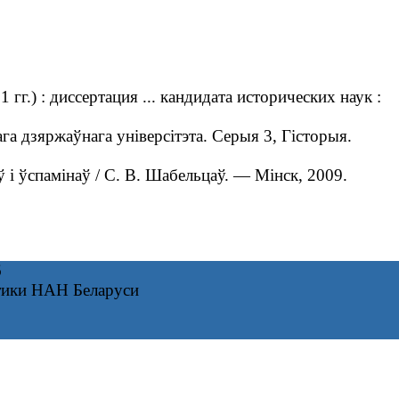
.) : диссертация ... кандидата исторических наук :
а дзяржаўнага універсітэта. Серыя 3, Гісторыя.
і ўспамінаў / С. В. Шабельцаў. — Мінск, 2009.
6
тики НАН Беларуси