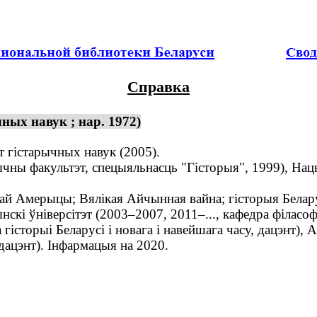
Справка
ных навук ; нар. 1972)
 гістарычных навук (2005).
ны факультэт, спецыяльнасць "Гісторыя", 1999), Нацы
й Амерыцы; Вялікая Айчынная вайна; гісторыя Белару
 ўніверсітэт (2003–2007, 2011–..., кафедра філасофіі 
 гісторыі Беларусі і новага і навейшага часу, дацэнт),
 дацэнт). Інфармацыя на 2020.