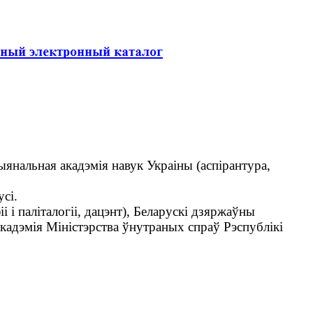
янальная акадэмія навук Украіны (аспірантура,
сі.
і паліталогіі, дацэнт), Беларускі дзяржаўны
 Акадэмія Міністэрства ўнутраных спраў Рэспублікі