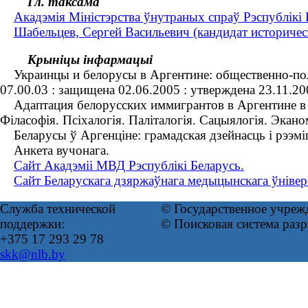
Гл. таксама
Акадэмія Міністэрства ўнутраных спраў Рэспублікі 
Шабельцев, Сергей Васильевич (кандидат историческ
Крыніцы інфармацыі
Украинцы и белорусы в Аргентине: общественно-полити
07.00.03 : защищена 02.06.2005 : утверждена 23.11.2
Адаптация белорусских иммигрантов в Аргентине в 190
Філасофія. Псіхалогія. Паліталогія. Сацыялогія. Эка
Беларусы ў Аргенціне: грамадская дзейнасць і рээміг
Анкета вучонага.
Сайт Акадэміі МВД Рэспублікі Беларусь.
Сайт Беларускага дзяржаўнага медыцынскага ўніверс
Служба технической
© Государственное учреж
поддержки:
© Поисковая система раз
+375 17 293 29 78
skk@nlb.by