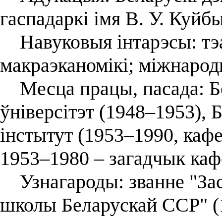
гаспадаркі імя В. У. Куйб
Навуковыя інтарэсы: тэа
макраэканомікі; міжнарод
Месца працы, пасада: Б
ўніверсітэт (1948–1953), 
інстытут (1953–1990, кафе
1953–1980 – загадчык каф
Узнагароды: званне "За
школы Беларускай ССР" (