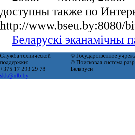
доступны также по Интер
http://www.bseu.by:8080/b
Беларускі эканамічны п
Служба технической
© Государственное учреж
поддержки:
© Поисковая система ра
+375 17 293 29 78
Беларуси
skk@nlb.by