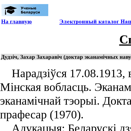
На главную
С
Дудзіч, Захар Захаравіч (доктар эканамічных нав
Нарадзіўся 17.08.1913, 
Мінская вобласць. Эканамі
эканамічнай тэорыі. Докта
прафесар (1970).
Адукацыя: Беларускі дз