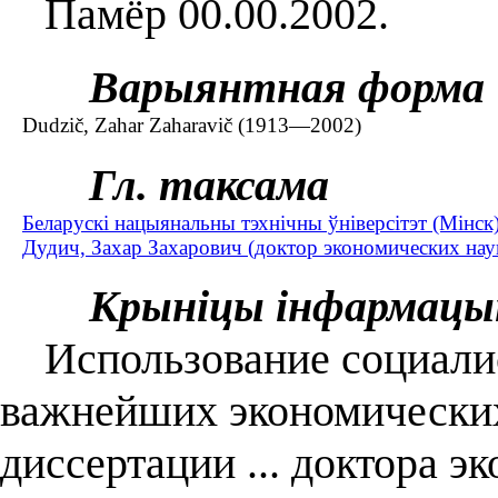
Памёр 00.00.2002.
Варыянтная форма
Dudzič, Zahar Zaharavič (1913—2002)
Гл. таксама
Беларускі нацыянальны тэхнічны ўніверсітэт (Мінск)
Дудич, Захар Захарович (доктор экономических на
Крыніцы інфармацы
Использование социали
важнейших экономических
диссертации ... доктора эк