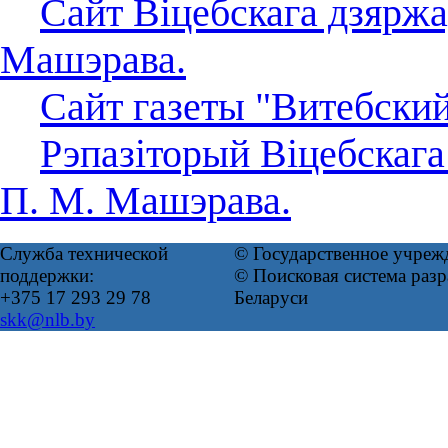
Сайт Віцебскага дзяржа
Машэрава.
Сайт газеты "Витебский
Рэпазіторый Віцебскага
П. М. Машэрава.
Служба технической
© Государственное учреж
поддержки:
© Поисковая система ра
+375 17 293 29 78
Беларуси
skk@nlb.by