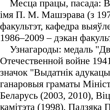
Месца працы, пасада: Ві
імя П. М. Машэрава (з 19
факультэт, кафедра выяўле
1986–2009 – дэкан факульт
Узнагароды: медаль "Два
Отечественной войне 1941
значок "Выдатнік адукацыі
ганаровыя граматы Мініст
Беларусь (2003, 2010), Ві
камітэта (1998), Падзяка 