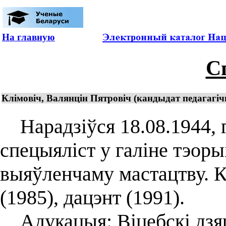
На главную
С
Клімовіч, Валянцін Пятровіч (кандыдат педагагі
Нарадзіўся 18.08.1944, г.
спецыяліст у галіне тэоры
выяўленчаму мастацтву. К
(1985), дацэнт (1991).
Адукацыя: Віцебскі дзяр