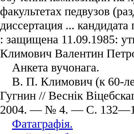
факультетах педвузов (раз
диссертация ... кандидата 
: защищена 11.09.1985: ут
Климович Валентин Петро
Анкета вучонага.
В. П. Климович (к 60-лет
Гугнин // Веснік Віцебска
2004. — № 4. — С. 132—1
Фатаграфія.