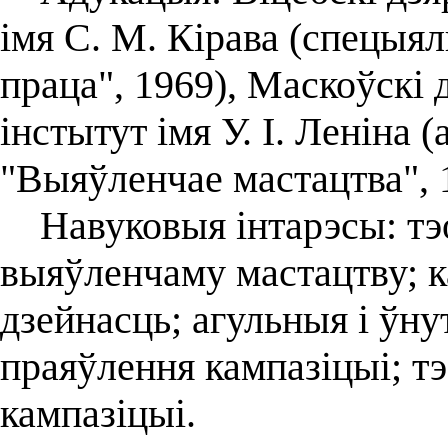
імя С. М. Кірава (спецыял
праца", 1969), Маскоўскі
інстытут імя У. І. Леніна 
"Выяўленчае мастацтва", 
Навуковыя інтарэсы: тэо
выяўленчаму мастацтву; к
дзейнасць; агульныя і ўн
праяўлення кампазіцыі; т
кампазіцыі.