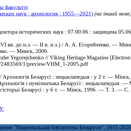
ны факультэт
еских наук ; археология ; 1955—2021)
(на іншай мове
ктора исторических наук : 07.00.06 : защищена 05.06
. до н.э. — II в. н.э.) / А. А. Егорейченко. — Минс
ко. — Минск, 2006.
ander Yegorejchenko // Viking Heritage Magazine [Elect
00/2483569/1/preview/VHM_1-2005.pdf
Археалогія Беларусі : энцыклапедыя : у 2 т. — Мінск,
Археалогія і нумізматыка Беларусі : энцыклапедыя. —
торыі Беларусі : у 6 т. — Мінск, 1996. — Т. 3. — С.
У.
дение "Национальная библиотека Беларуси", 2015-202