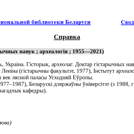
Справка
ычных навук ; археалогія ; 1955—2021)
 Украіна. Гісторык, археолаг. Доктар гістарычных наву
Леніна (гістарычны факультэт, 1977), Інстытут археал
 век лясной паласы Усходняй Еўропы.
7–1987), Беларускі дзяржаўны ўніверсітэт (з 1988, гі
загадчык кафедры).
мова)