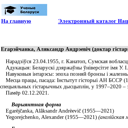
На главную
Егарэйчанка, Аляксандр Андрэевіч (доктар гістар
Нарадзіўся 23.04.1955, г. Канатоп, Сумская вобласць,
Адукацыя: Беларускі дзяржаўны ўніверсітэт імя У. І. 
Навуковыя інтарэсы: эпоха позняй бронзы і жалезны
Месца працы, пасада: Інстытут гісторыі АН БССР (197
спецыяльных гістарычных дысцыплін, у 1997–2020 – 
Памёр 02.12.2021.
Варыянтная форма
Egarèjčanka, Alâksandr Andrèevič (1955—2021)
Yegorejchenko, Alexander (1955—2021)
(англійская 