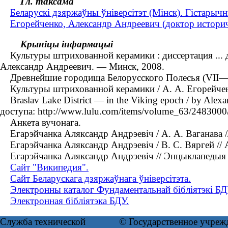
Гл. таксама
Беларускі дзяржаўны ўніверсітэт (Мінск). Гістарыч
Егорейченко, Александр Андреевич (доктор историч
Крыніцы інфармацыі
Культуры штрихованной керамики : диссертация ... до
Александр Андреевич. — Минск, 2008.
Древнейшие городища Белорусского Полесья (VII—VI вв
Культуры штрихованной керамики / А. А. Егорейчен
Braslav Lake District — in the Viking epoch / by Alex
доступа: http://www.lulu.com/items/volume_63/24830
Анкета вучонага.
Егарэйчанка Аляксандр Андрэевіч / А. А. Ваганава // 
Егарэйчанка Аляксандр Андрэевіч / В. С. Вяргей // 
Егарэйчанка Аляксандр Андрэевіч // Энцыклапедыя гіс
Сайт "Википедия".
Сайт Беларускага дзяржаўнага ўніверсітэта.
Электронны каталог Фундаментальнай бібліятэкі БД
Электронная бібліятэка БДУ.
Служба технической
© Государственное учреж