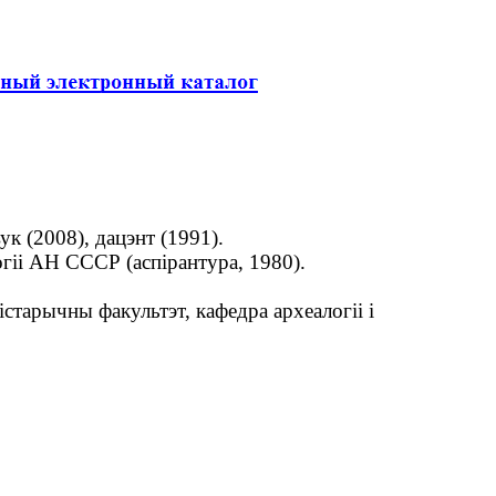
к (2008), дацэнт (1991).
огіі АН СССР (аспірантура, 1980).
старычны факультэт, кафедра археалогіі і